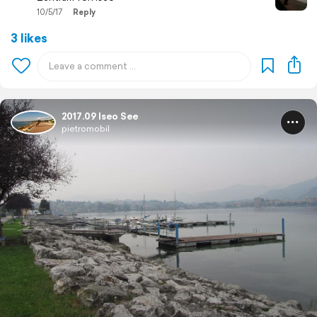
10/5/17
Reply
3 likes
2017.09 Iseo See
pietromobil