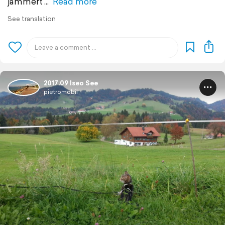
jammert
Read more
See translation
2017.09 Iseo See
pietromobil