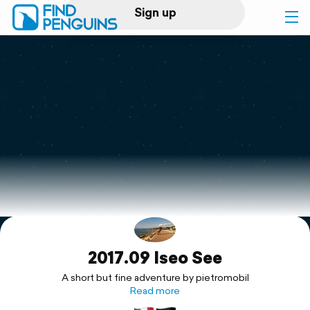
Sign up
Log in
Home
Print a book
Flyover video
Explore
2017.09 Iseo See
Support
A short but fine adventure by pietromobil
Read more