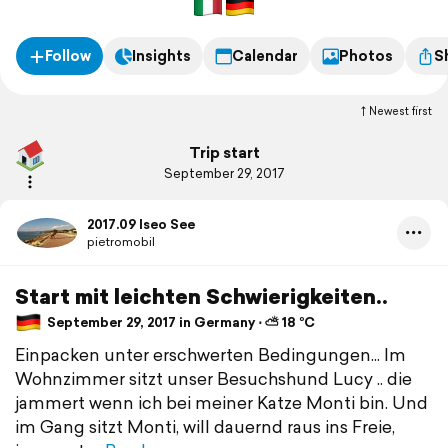
Follow
Insights
Calendar
Photos
S
Newest first
Trip start
September 29, 2017
2017.09 Iseo See
pietromobil
Start mit leichten Schwierigkeiten..
September 29, 2017 in Germany ⋅ ⛅ 18 °C
Einpacken unter erschwerten Bedingungen... Im
Wohnzimmer sitzt unser Besuchshund Lucy .. die
jammert wenn ich bei meiner Katze Monti bin. Und
im Gang sitzt Monti, will dauernd raus ins Freie,