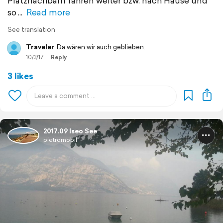
Platznachbarn fahren weiter bzw. nach Hause und
so
Read more
See translation
Traveler
Da wären wir auch geblieben.
10/3/17
Reply
3 likes
2017.09 Iseo See
pietromobil