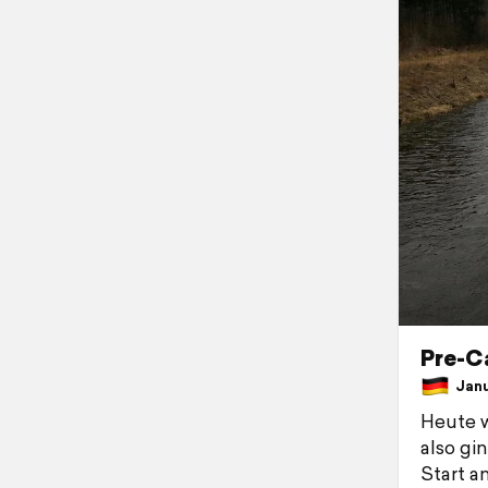
Pre-Ca
Janu
Heute w
also gi
Start a