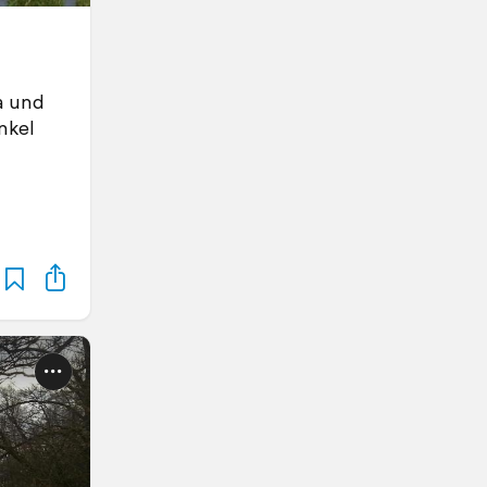
Ja und
nkel