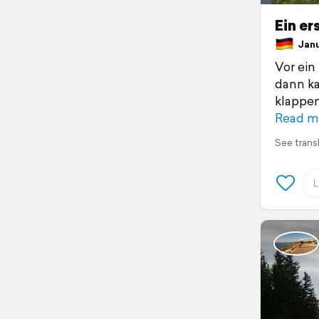
Ein er
Janu
Vor ein
dann ka
klappen
Read m
See trans