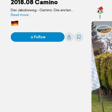
2018.08 Camino
Der Jakobsweg - Camino. Die ersten
Etappen von Augsburg nach Bad
Read more
Wörishofen.
Follow