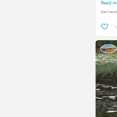
Read m
See trans