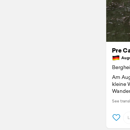
Pre C
Augu
Berghei
Am Augs
kleine 
Wander
See trans