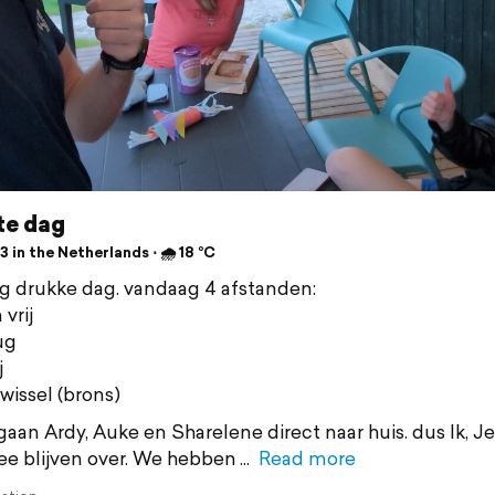
te dag
 in the Netherlands ⋅ 🌧 18 °C
 drukke dag. vandaag 4 afstanden:
vrij
ug
j
issel (brons)
gaan Ardy, Auke en Sharelene direct naar huis. dus Ik, Je
ee blijven over. We hebben
Read more