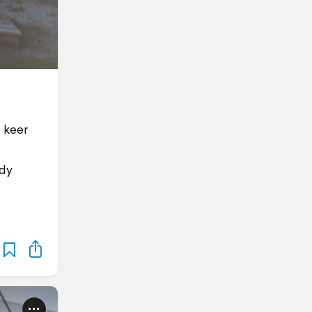
 keer
rdy