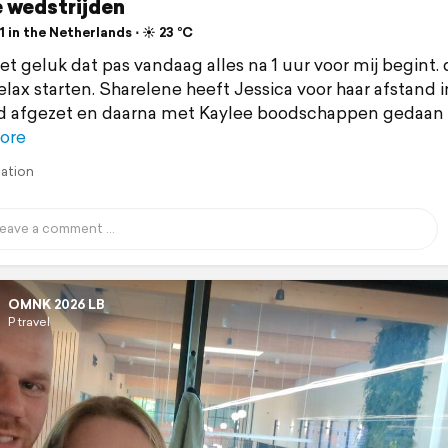
 wedstrijden
 in the Netherlands ⋅ ☀️ 23 °C
het geluk dat pas vandaag alles na 1 uur voor mij begint.
relax starten. Sharelene heeft Jessica voor haar afstand 
d afgezet en daarna met Kaylee boodschappen gedaan 
ore
lation
OMNK 2026 LB
P travel