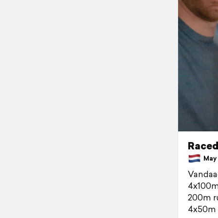
Raced
May 2
Vandaag
4x100m
200m ru
4x50m v