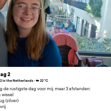
ag 2
 in the Netherlands ⋅ ☁️ 22 °C
 de rustigste dag voor mij. maar 3 afstanden:
 wissel
g (zilver)
rij