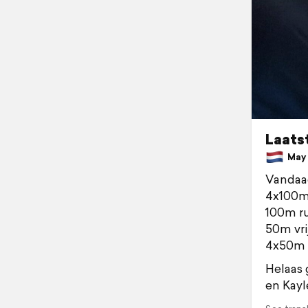
Laats
May 3
Vandaag
4x100m 
100m r
50m vri
4x50m w
Helaas 
en Kayl