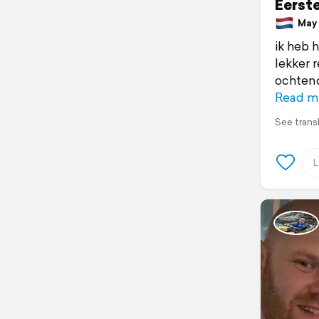
Eerste
May 1
ik heb 
lekker 
ochten
Read m
See trans