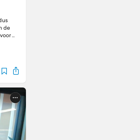
 dus
in de
voor