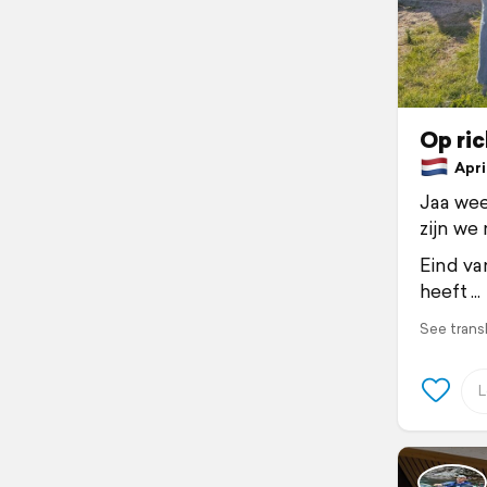
Op ric
April
Jaa wee
zijn we 
Eind va
heeft
See trans