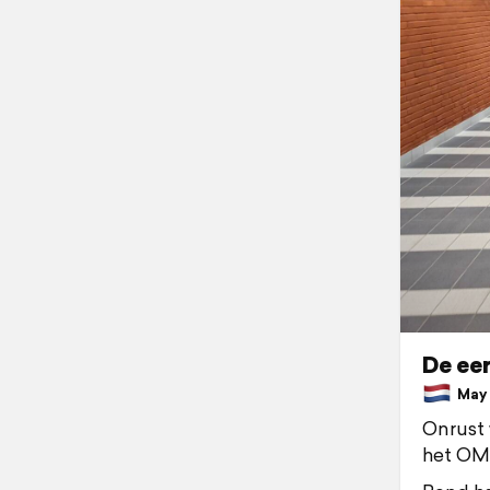
De ee
May 3
Onrust 
het OMN