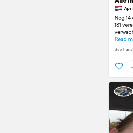
Alle i
April
Nog 14 
181 ver
verwacht
Read m
See trans