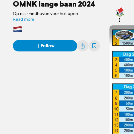
OMNK lange baan 2024
Op naar Eindhoven voor het open
Nederlands Kampioenschap masters!
Read more
Follow