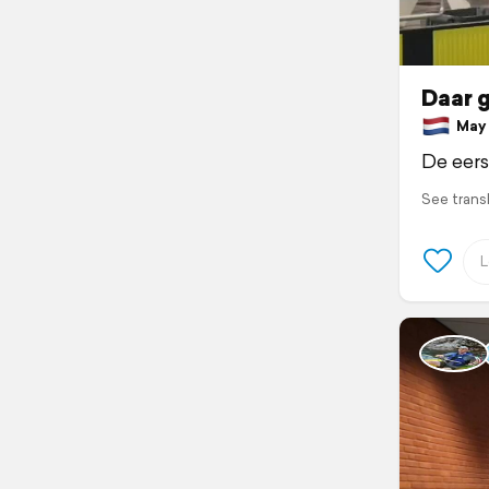
Daar g
May 3
De eers
See trans