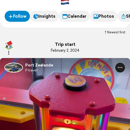
Follow
Insights
Calendar
Photos
S
Newest first
Trip start
February 2, 2024
Port Zeelande
P travel