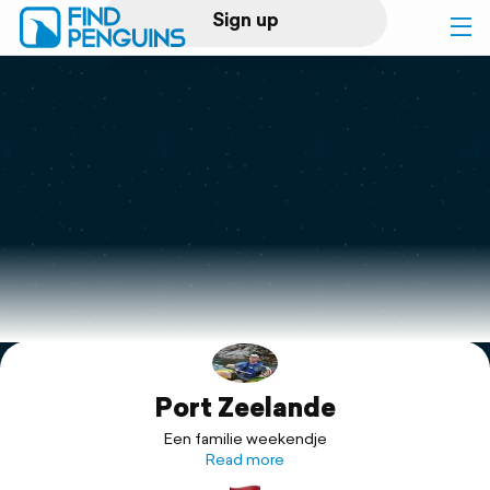
Sign up
Log in
Home
Print a book
Flyover video
Explore
Port Zeelande
Support
Een familie weekendje
Read more