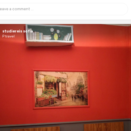
studiereis sofia
P travel