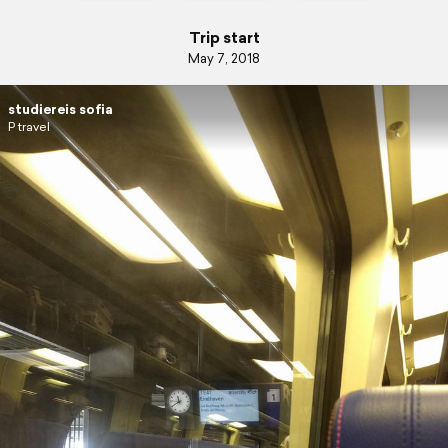
Trip start
May 7, 2018
studiereis sofia
P travel