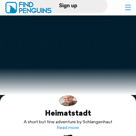
Sign up
Log in
Home
Print a book
Flyover video
Explore
Heimatstadt
Support
A short but fine adventure by Schlangenhaut
Read more