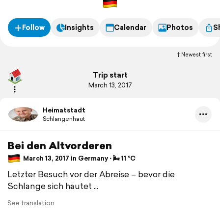
Follow
Insights
Calendar
Photos
S
Newest first
Trip start
March 13, 2017
Heimatstadt
Schlangenhaut
Bei den Altvorderen
March 13, 2017 in Germany ⋅ 🌬 11 °C
Letzter Besuch vor der Abreise – bevor die
Schlange sich häutet ...
See translation