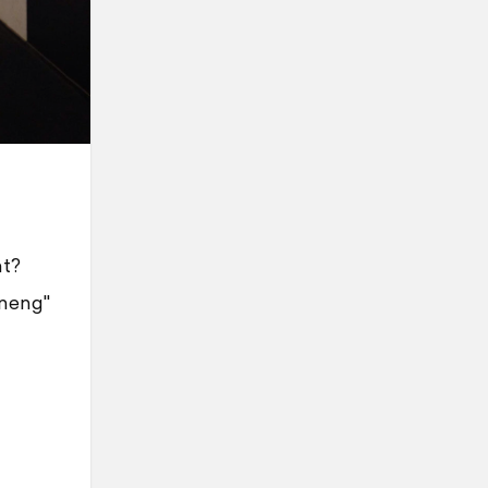
nt?
oneng"