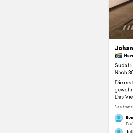
Johan
Novem
Südafri
Nach 30
Die ers
gewohn
Das Vie
See trans
Ilo
11/5/
Tol