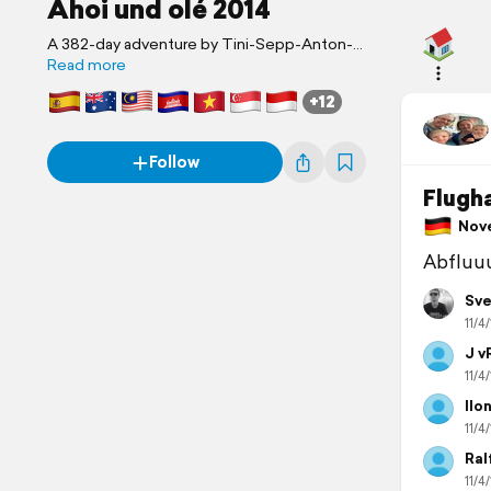
Ahoi und olé 2014
A 382-day adventure by Tini-Sepp-Anton-
Mila
Read more
+12
Follow
Flugh
Nove
Abfluu
Sve
11/4/
J v
11/4/
Ilo
11/4/
Ral
11/4/