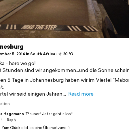
nesburg
ber 5, 2014 in South Africa ⋅ ☀️ 20 °C
ka - here we go!
 Stunden sind wir angekommen...und die Sonne schei
ten 5 Tage in Johannesburg haben wir im Viertel "Mab
t.
rtel wir seid einigen Jahren
Read more
lation
na Hagemann
?? super ! Jetzt geht's los!!!
14
Reply
l! Zum Glück gibt es eine Übersetzung ;)