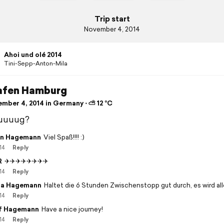
Trip start
November 4, 2014
Ahoi und olé 2014
Tini-Sepp-Anton-Mila
afen Hamburg
mber 4, 2014 in Germany ⋅ ⛅ 12 °C
uuuug?
n Hagemann
Viel Spaß!!!! :)
14
Reply
R
✈✈✈✈✈✈✈✈
14
Reply
na Hagemann
Haltet die 6 Stunden Zwischenstopp gut durch, es wird all
14
Reply
f Hagemann
Have a nice journey!
14
Reply