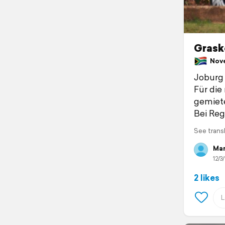
Grask
Novem
Joburg w
Für die
gemiete
Bei Reg
See trans
Mar
12/3/
2 likes