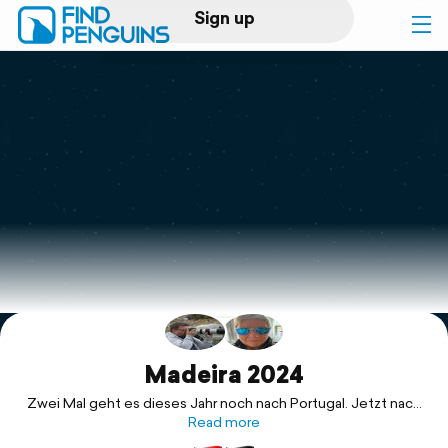
Sign up
Log in
Home
Print a book
Flyover video
Explore
Support
Madeira 2024
Zwei Mal geht es dieses Jahr noch nach Portugal. Jetzt nach
Madeira und Ende Oktober nach Lissabon. Nachdem uns das
Read more
erste Appartement storniert wurde, haben wir jetzt ein