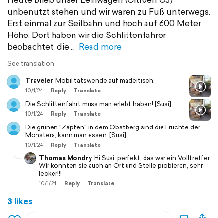
unbenutzt stehen und wir waren zu Fuß unterwegs.
Erst einmal zur Seilbahn und hoch auf 600 Meter
Höhe. Dort haben wir die Schlittenfahrer
beobachtet, die
Read more
See translation
Traveler
Mobilitätswende auf madeitisch.
10/1/24
Reply
Translate
Die Schlittenfahrt muss man erlebt haben! [Susi]
10/1/24
Reply
Translate
Die grünen "Zapfen" in dem Obstberg sind die Früchte der
Monstera, kann man essen. [Susi]
10/1/24
Reply
Translate
Thomas Mondry
Hi Susi, perfekt, das war ein Volltreffer.
Wir konnten sie auch an Ort und Stelle probieren, sehr
lecker!!!
10/1/24
Reply
Translate
3 likes