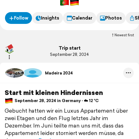
schickes Häuschen nahe Funchal…
Follow
Insights
Calendar
Photos
S
Newest first
Trip start
September 28, 2024
Madeira 2024
Start mit kleinen Hindernissen
September 28, 2024 in Germany ⋅ ☁️ 12 °C
Gebucht hatten wir ein Luxus Appartement über
zwei Etagen und den Flug letztes Jahr im
Dezember. Im Juni teilte man uns mit, dass das
Appartement leider storniert werden müsse, da