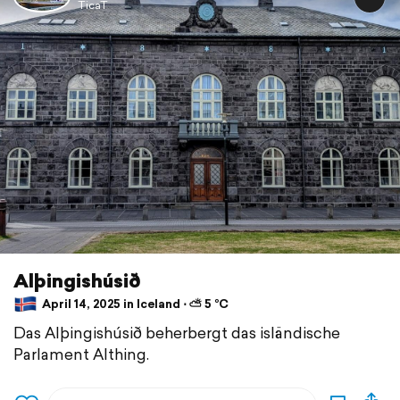
TicaT
Alþingishúsið
April 14, 2025 in Iceland ⋅ ⛅ 5 °C
Das Alþingishúsið beherbergt das isländische
Parlament Althing.