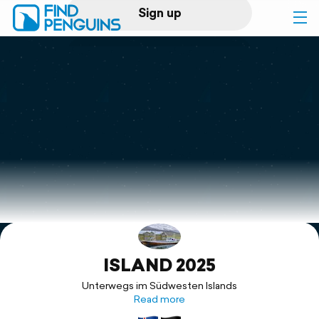
Sign up
Log in
Home
Print a book
Flyover video
Explore
ISLAND 2025
Support
Unterwegs im Südwesten Islands
Read more