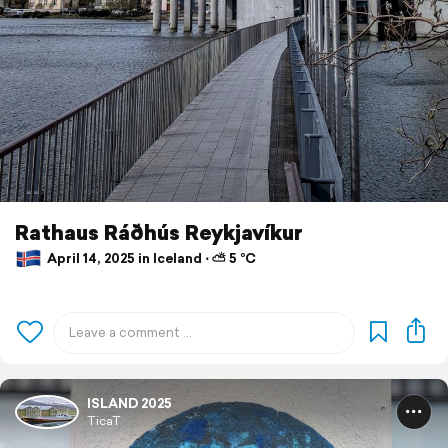
Rathaus Ráðhús Reykjavíkur
April 14, 2025 in Iceland ⋅ ⛅ 5 °C
ISLAND 2025
TicaT