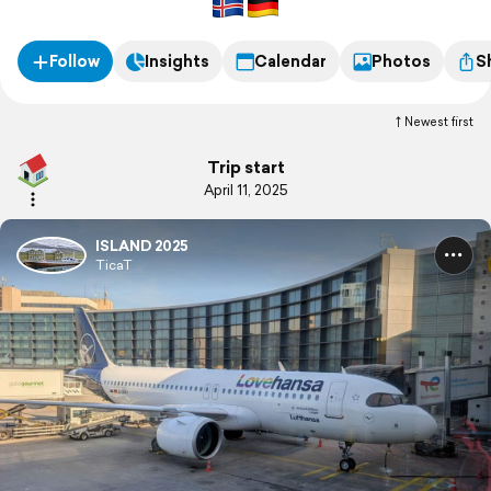
Follow
Insights
Calendar
Photos
S
Newest first
Trip start
April 11, 2025
ISLAND 2025
TicaT