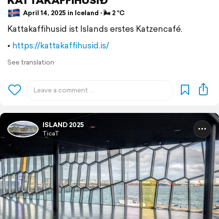
April 14, 2025 in Iceland ⋅ 🌬 2 °C
Kattakaffihusid ist Islands erstes Katzencafé.
•
https://kattakaffihusid.is/
See translation
ISLAND 2025
TicaT