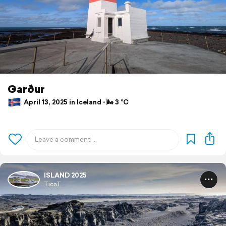
Garður
April 13, 2025 in Iceland ⋅ 🌬 3 °C
ISLAND 2025
TicaT