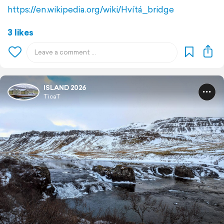
https://en.wikipedia.org/wiki/Hvítá_bridge
3 likes
ISLAND 2026
TicaT