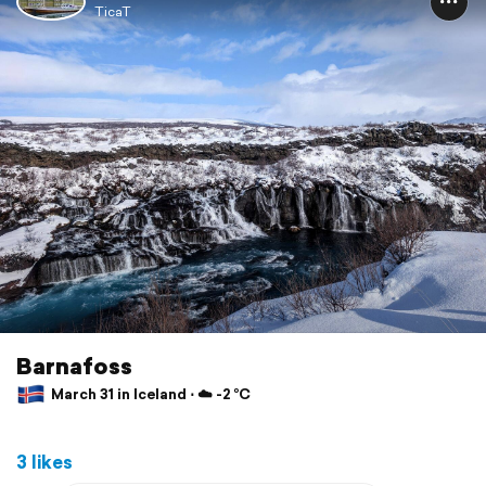
TicaT
Barnafoss
March 31 in Iceland ⋅ ☁️ -2 °C
3 likes