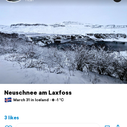
Neuschnee am Laxfoss
March 31 in Iceland ⋅ ❄️ -1 °C
3 likes