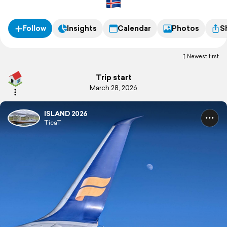
Follow
Insights
Calendar
Photos
S
Newest first
Trip start
March 28, 2026
ISLAND 2026
TicaT