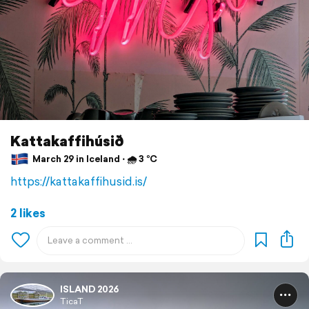
Kattakaffihúsið
March 29 in Iceland ⋅ 🌧 3 °C
https://kattakaffihusid.is/
2 likes
ISLAND 2026
TicaT