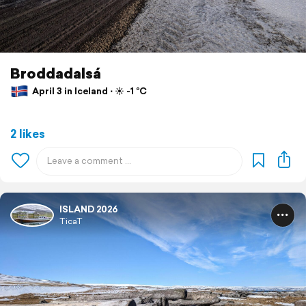
Broddadalsá
April 3 in Iceland ⋅ ☀️ -1 °C
2 likes
ISLAND 2026
TicaT