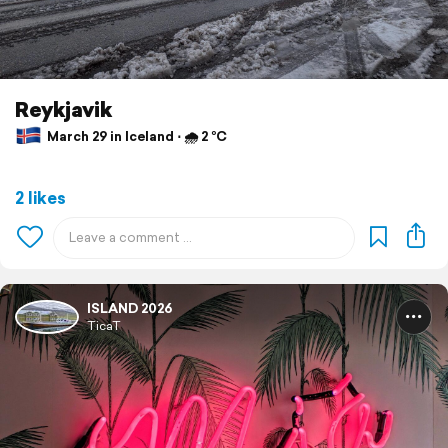
Reykjavik
March 29 in Iceland ⋅ 🌧 2 °C
2 likes
ISLAND 2026
TicaT