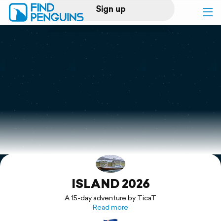
Sign up
Log in
Home
Print a book
Flyover video
Explore
ISLAND 2026
Support
A 15-day adventure by TicaT
Read more