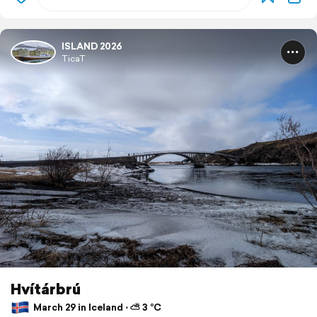
ISLAND 2026
TicaT
Hvítárbrú
March 29 in Iceland ⋅ ⛅ 3 °C