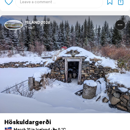
ISLAND 2026
TicaT
Höskuldargerði
March 31 in Iceland ⋅ 🌬 0 °C