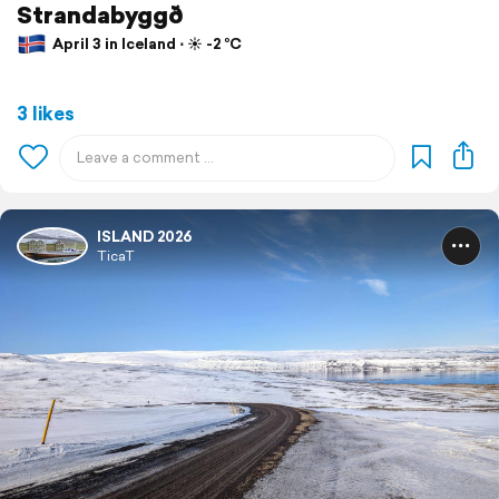
Strandabyggð
April 3 in Iceland ⋅ ☀️ -2 °C
3 likes
ISLAND 2026
TicaT