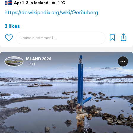
Apr 1–3 in Iceland ⋅ ☁️ -1 °C
https://de.wikipedia.org/wiki/Gerðuberg
3 likes
ISLAND 2026
TicaT