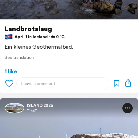
Landbrotalaug
April 1 in Iceland ⋅ ☁️ 0 °C
Ein kleines Geothermalbad.
See translation
1 like
ISLAND 2026
TicaT