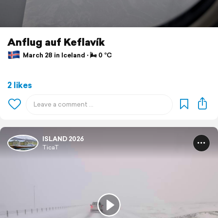
Anflug auf Keflavík
March 28 in Iceland ⋅ 🌬 0 °C
2 likes
ISLAND 2026
TicaT