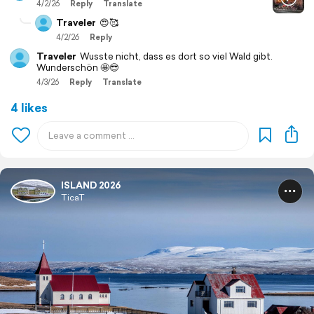
4/2/26
Reply
Translate
Traveler
😍🥰
4/2/26
Reply
Traveler
Wusste nicht, dass es dort so viel Wald gibt.
Wunderschön 🤩😎
4/3/26
Reply
Translate
4 likes
ISLAND 2026
TicaT