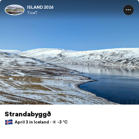
ISLAND 2026
TicaT
Strandabyggð
April 3 in Iceland ⋅ ☀️ -3 °C