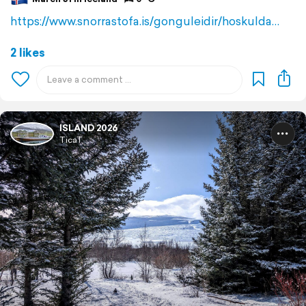
https://www.snorrastofa.is/gonguleidir/hoskulda…
2 likes
ISLAND 2026
TicaT