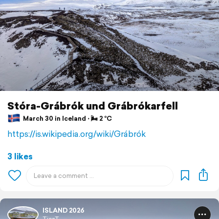
Stóra-Grábrók und Grábrókarfell
March 30 in Iceland ⋅ 🌬 2 °C
https://is.wikipedia.org/wiki/Grábrók
3 likes
ISLAND 2026
TicaT