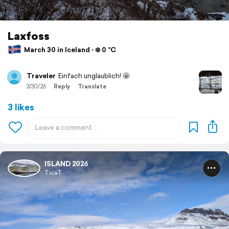
Laxfoss
March 30 in Iceland ⋅ ❄️ 0 °C
Traveler
Einfach unglaublich! 🤩
3/30/26
Reply
Translate
3 likes
ISLAND 2026
TicaT