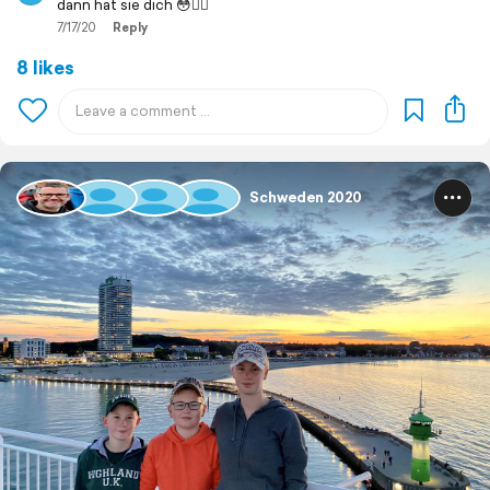
dann hat sie dich 😳🤦‍♀️
7/17/20
Reply
8 likes
Schweden 2020