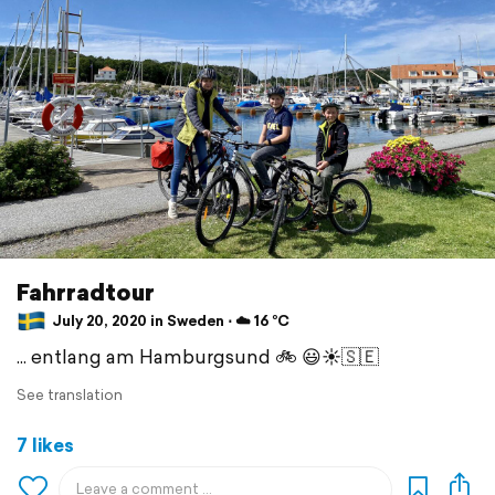
Fahrradtour
July 20, 2020 in Sweden ⋅ ☁️ 16 °C
... entlang am Hamburgsund 🚲 😃☀️🇸🇪
See translation
7 likes