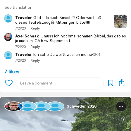
See translation
Traveler
Gibts da auch Smash?? Oder wie hieß
dieses Teufelszeug😅 Mitbringen bitte!!!!!
7/21/20
Reply
Axel Schaak
... muss ich nochmal schauen Bärbel, das gab es
ja auch im ICA bzw. Supermarkt.
7/21/20
Reply
Traveler
Ich sehe Du weißt was ich meine😎😘
7/21/20
Reply
7 likes
Schweden 2020