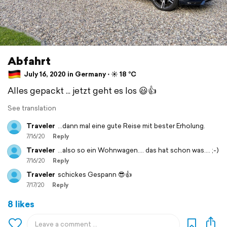
Abfahrt
July 16, 2020 in Germany ⋅ ☀️ 18 °C
Alles gepackt ... jetzt geht es los 😃👍
See translation
Traveler
...dann mal eine gute Reise mit bester Erholung.
7/16/20
Reply
Traveler
...also so ein Wohnwagen.... das hat schon was.... ;-)
7/16/20
Reply
Traveler
schickes Gespann 😎👍
7/17/20
Reply
8 likes