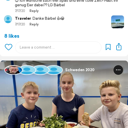
😉 ich wünsche Euch viel Spaß und eine tolle Zeit!! Habt Ihr
genug Eier dabei?? LG Bärbel
7/17/20
Reply
Traveler
Danke Bärbel 👍😀
7/17/20
Reply
8 likes
Schweden 2020