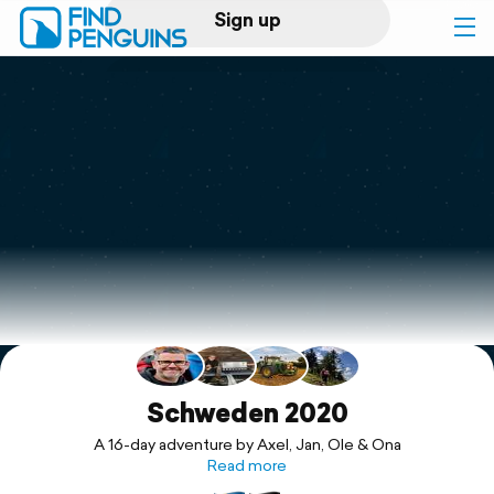
Sign up
Log in
Home
Print a book
Flyover video
Explore
Support
Schweden 2020
A 16-day adventure by Axel, Jan, Ole & Ona
Read more