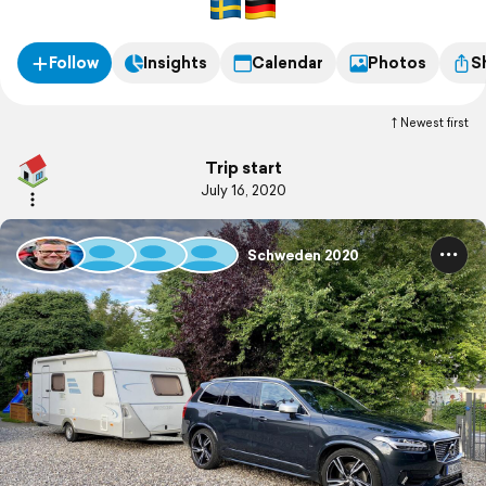
Follow
Insights
Calendar
Photos
S
Newest first
Trip start
July 16, 2020
Schweden 2020