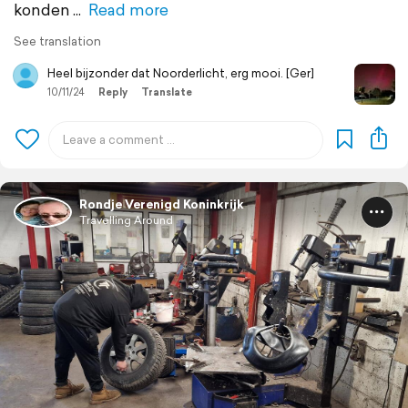
konden
Read more
See translation
Heel bijzonder dat Noorderlicht, erg mooi. [Ger]
10/11/24
Reply
Translate
Rondje Verenigd Koninkrijk
Travelling Around