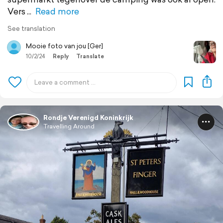
Vers
Read more
See translation
Mooie foto van jou [Ger]
10/2/24
Reply
Translate
Rondje Verenigd Koninkrijk
Travelling Around