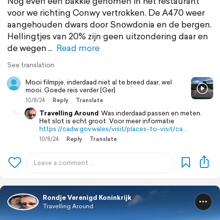
Nog even een bakkie genomen in het restaurant
voor we richting Conwy vertrokken. De A470 weer
aangehouden dwars door Snowdonia en de bergen.
Hellingtjes van 20% zijn geen uitzondering daar en
de wegen
Read more
See translation
Mooi filmpje, inderdaad niet al te breed daar, wel
mooi. Goede reis verder [Ger]
10/8/24
Reply
Translate
Travelling Around
Was inderdaad passen en meten.
Het slot is echt groot. Voor meer informatie
https://cadw.gov.wales/visit/places-to-visit/ca…
10/8/24
Reply
Translate
Rondje Verenigd Koninkrijk
Travelling Around