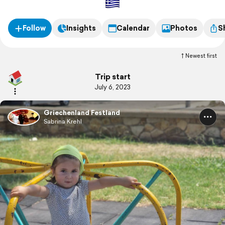
Follow
Insights
Calendar
Photos
S
Newest first
Trip start
July 6, 2023
Griechenland Festland
Sabrina Krehl