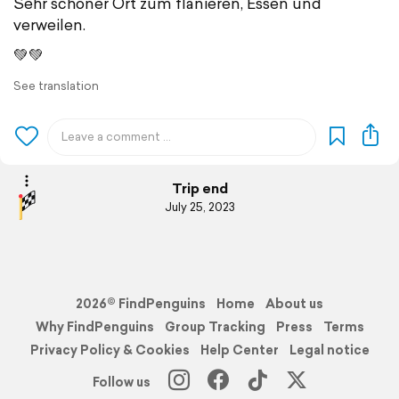
Sehr schöner Ort zum flanieren, Essen und
verweilen.
💚💚
See translation
Trip end
July 25, 2023
2026© FindPenguins
Home
About us
Why FindPenguins
Group Tracking
Press
Terms
Privacy Policy & Cookies
Help Center
Legal notice
Follow us