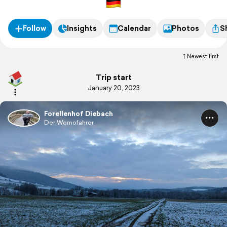
Follow
Insights
Calendar
Photos
S
Newest first
Trip start
January 20, 2023
Forellenhof Diebach
Der Womofahrer