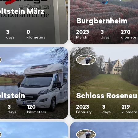
ltstein März
Burgbernheim
3
0
2023
3
270
days
kilometers
March
days
kilometer
ltstein
Schloss Rosenau
3
120
2023
3
219
days
kilometers
February
days
kilomete