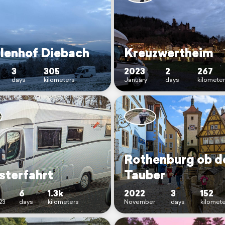
llenhof Diebach
Kreuzwertheim
3
305
2023
2
267
days
kilometers
January
days
kilomete
Rothenburg ob d
sterfahrt
Tauber
6
1.3k
2022
3
152
23
days
kilometers
November
days
kilomet