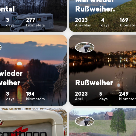
ntal
Rußweiher.
3
277
2023
4
169
days
kilometers
Apr–May
days
kilomete
wieder
eiher
Rußweiher
3
184
2023
5
249
days
kilometers
April
days
kilometer