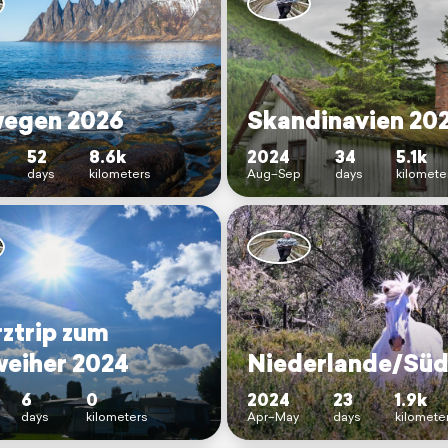
egen 2026
Skandinavien 20
52
8.6k
2024
34
5.1k
days
kilometers
Aug–Sep
days
kilomete
rztrip zum
eiher 2024
6
0
2024
23
1.9k
days
kilometers
Apr–May
days
kilomete