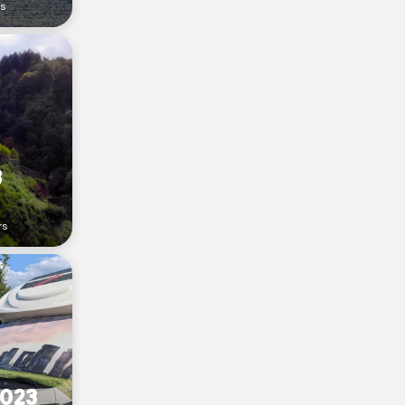
rs
3
rs
2023