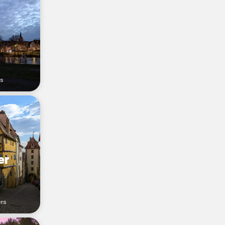
rs
er
ers