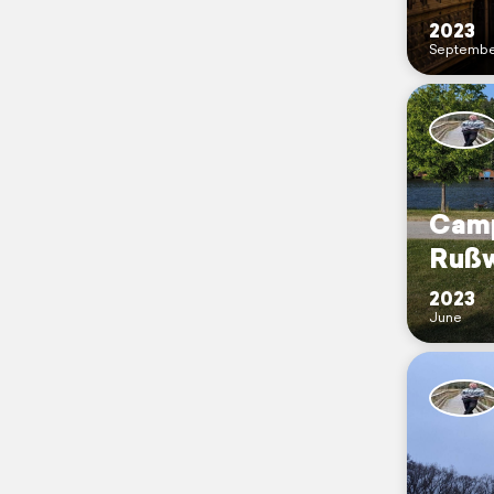
2023
Septembe
Camp
Rußw
2023
June