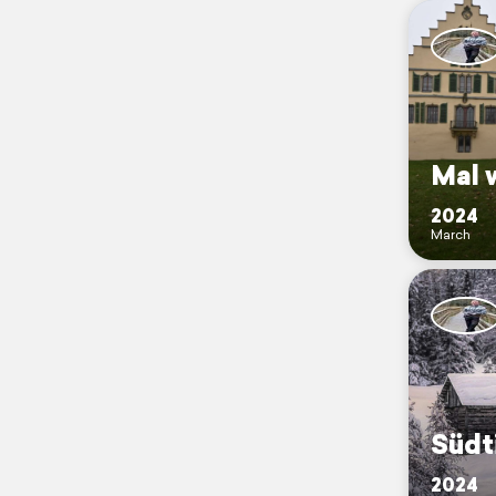
Mal 
2024
March
Südt
2024