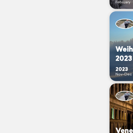
February
Weih
2023
2023
Nov–Dec
Vene