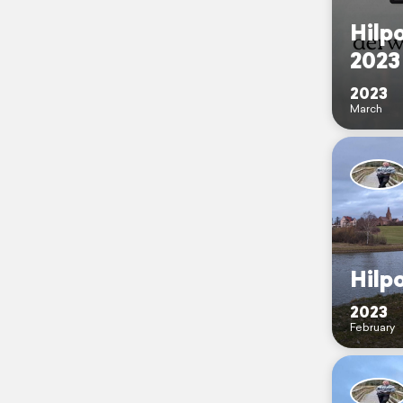
Hilpo
2023
2023
March
Hilpo
2023
February