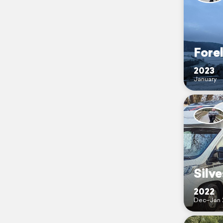
Fore
2023
January
Silve
2022
Dec–Jan 