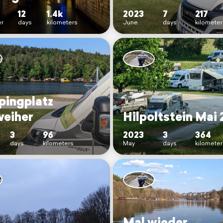
12
1.4k
2023
7
217
r
days
kilometers
June
days
kilometer
ingplatz
eiher
Hilpoltstein Mai
3
96
2023
3
364
days
kilometers
May
days
kilometer
Mal wieder