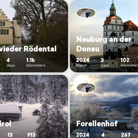
Neuburg an der
wieder Rödental
Donau
4
1.1k
2024
3
102
days
kilometers
March
days
kilomete
irol
Forellenhof
13
913
2024
4
267