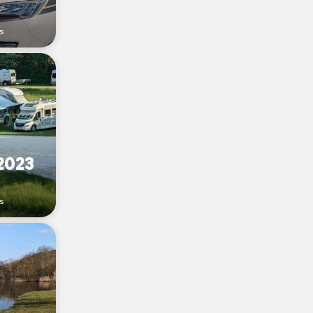
s
 2023
s