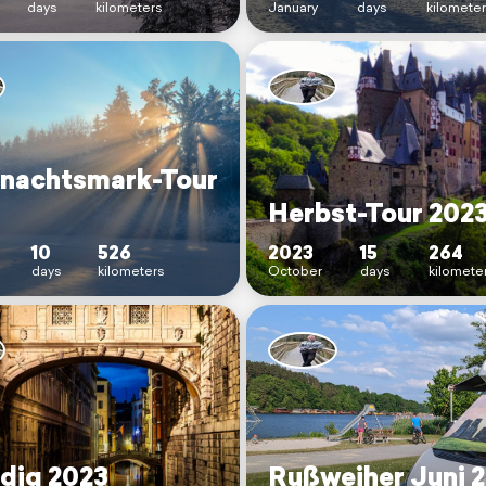
days
kilometers
January
days
kilomete
nachtsmark-Tour
Herbst-Tour 202
10
526
2023
15
264
days
kilometers
October
days
kilomete
dig 2023
Rußweiher Juni 