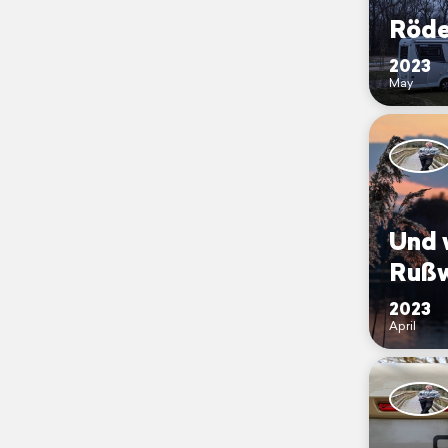
Röde
2023
May
Und 
Rußw
2023
April