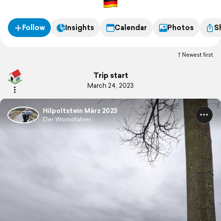
Follow
Insights
Calendar
Photos
S
Newest first
Trip start
March 24, 2023
Hilpoltstein März 2023
Der Womofahrer