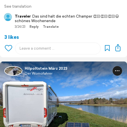
See translation
Traveler
Das sind halt die echten Champer 👏🏻👏🏻👏🏻😉
schönes Wochenende
3/24/23
Reply
Translate
3 likes
Hilpoltstein März 2023
Der Womofahrer