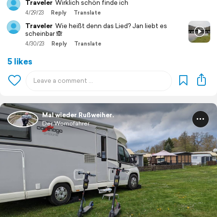
Traveler
Wirklich schön finde ich
4/29/23
Reply
Translate
Traveler
Wie heißt denn das Lied? Jan liebt es
scheinbar 🙈
4/30/23
Reply
Translate
5 likes
Mal wieder Rußweiher.
Der Womofahrer