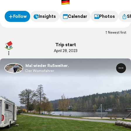
Follow
Insights
Calendar
Photos
S
Newest first
Trip start
April 28, 2023
Mal wieder Rußweiher.
Der Womofahrer