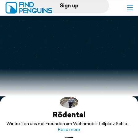
Sign up
Log in
Home
Print a book
Flyover video
Explore
Rödental
Support
Wir treffen uns mit Freunden am Wohnmobilstellplatz Schloss
Rosenau bei Coburg.
Read more