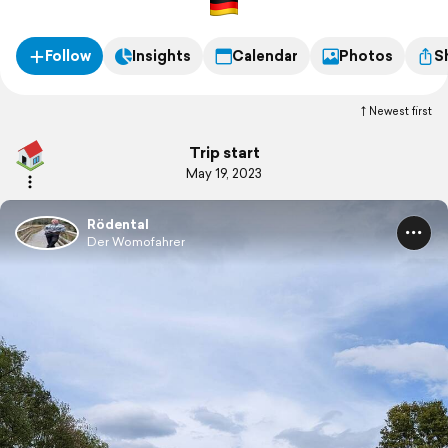
Follow
Insights
Calendar
Photos
S
Newest first
Trip start
May 19, 2023
Rödental
Der Womofahrer