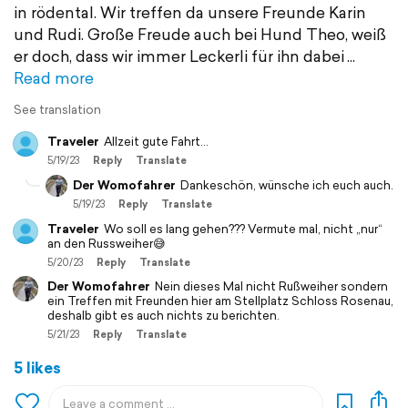
in rödental. Wir treffen da unsere Freunde Karin
und Rudi. Große Freude auch bei Hund Theo, weiß
er doch, dass wir immer Leckerli für ihn dabei
Read more
See translation
Traveler
Allzeit gute Fahrt…
5/19/23
Reply
Translate
Der Womofahrer
Dankeschön, wünsche ich euch auch.
5/19/23
Reply
Translate
Traveler
Wo soll es lang gehen??? Vermute mal, nicht „nur“
an den Russweiher😅
5/20/23
Reply
Translate
Der Womofahrer
Nein dieses Mal nicht Rußweiher sondern
ein Treffen mit Freunden hier am Stellplatz Schloss Rosenau,
deshalb gibt es auch nichts zu berichten.
5/21/23
Reply
Translate
5 likes