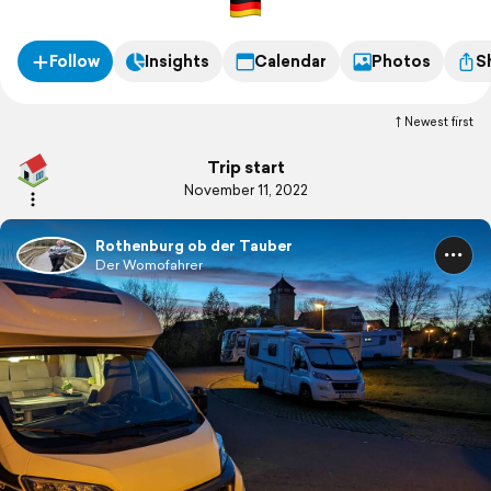
Follow
Insights
Calendar
Photos
S
Newest first
Trip start
November 11, 2022
Rothenburg ob der Tauber
Der Womofahrer