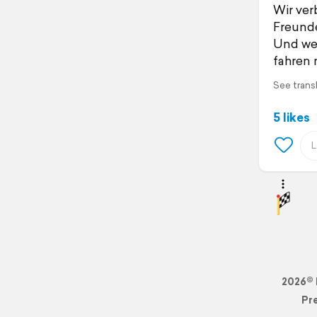
Wir ver
Freunde
Und wer
fahren 
See trans
5 likes
2026© 
Pr