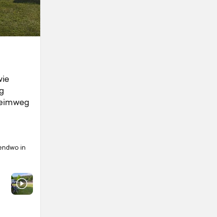
wie
g
Heimweg
gendwo in