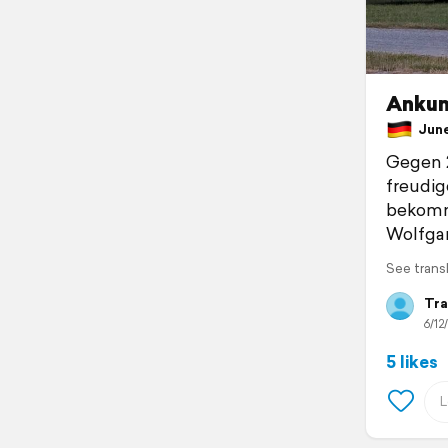
Ankun
June 
Gegen 2
freudi
bekommt
Wolfga
See trans
Tra
6/12
5 likes