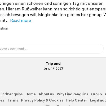
bringen einen schönen und sonnigen Tag mit unseren
n. Hier am Rußweiher kann man so richtig gut entspan
 sich bewegen will, Möglichkeiten gibt es hier genug. 
mit
Read more
lation
Trip end
June 17, 2023
FindPenguins
Home
About us
Why FindPenguins
Group T
ess
Terms
Privacy Policy & Cookies
Help Center
Legal not