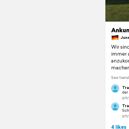
Ankun
June 
Wir si
immer 
anzukom
machen
See trans
Tra
der
6/11/
Tra
Sch
6/11/
4 likes