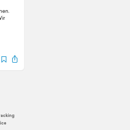
nen.
Wir
racking
ice