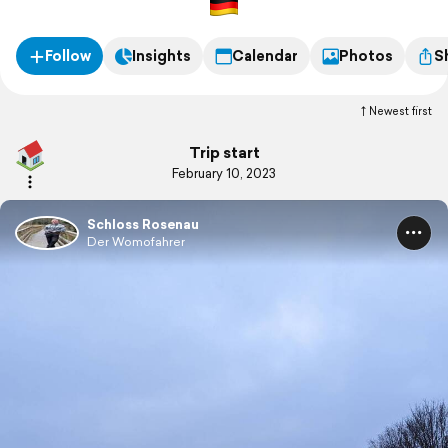
Follow
Insights
Calendar
Photos
S
Newest first
Trip start
February 10, 2023
Schloss Rosenau
Der Womofahrer