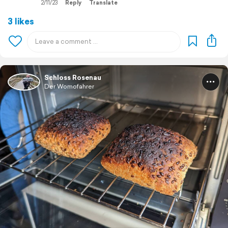
2/11/23
Reply
Translate
3 likes
Schloss Rosenau
Der Womofahrer