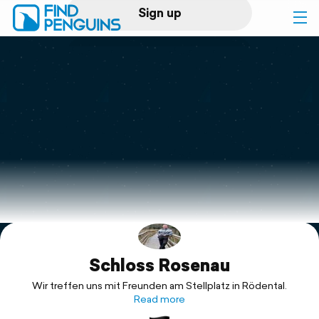
Sign up
Log in
Home
Print a book
Flyover video
Explore
Schloss Rosenau
Support
Wir treffen uns mit Freunden am Stellplatz in Rödental.
Read more