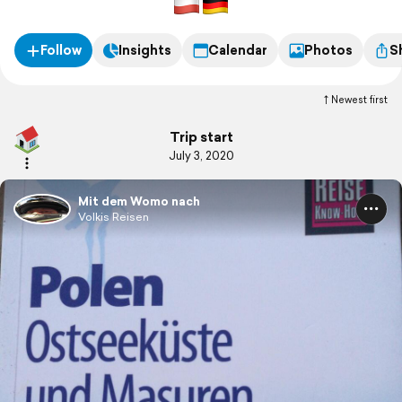
Follow
Insights
Calendar
Photos
S
Newest first
Trip start
July 3, 2020
Mit dem Womo nach
Volkis Reisen