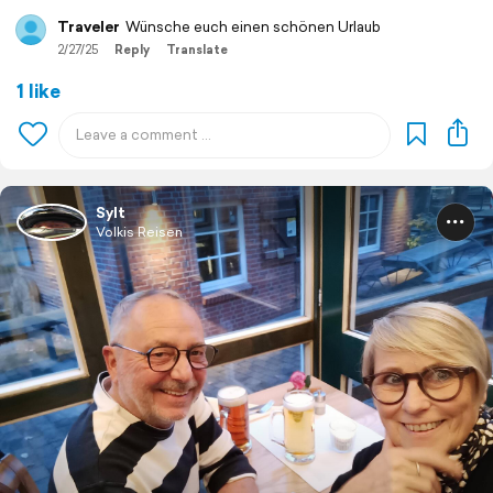
Traveler
Wünsche euch einen schönen Urlaub
2/27/25
Reply
Translate
1 like
Sylt
Volkis Reisen