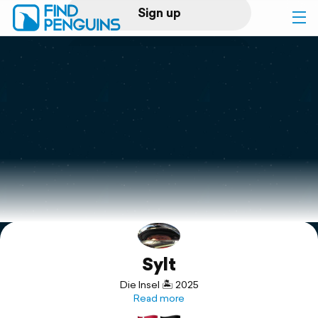
Sign up
Log in
Home
Print a book
Flyover video
Explore
Sylt
Support
Die Insel 🏝️ 2025
Read more