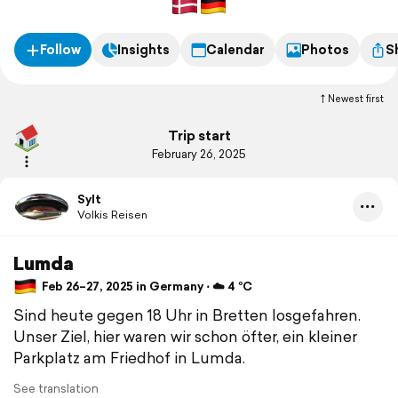
Follow
Insights
Calendar
Photos
S
Newest first
Trip start
February 26, 2025
Sylt
Volkis Reisen
Lumda
Feb 26–27, 2025 in Germany ⋅ ☁️ 4 °C
Sind heute gegen 18 Uhr in Bretten losgefahren.
Unser Ziel, hier waren wir schon öfter, ein kleiner
Parkplatz am Friedhof in Lumda.
See translation