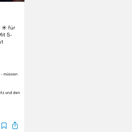
☀️ für
it S-
nt
 - müssen
itz und den