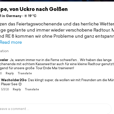
ppe, von Uckro nach Golßen
 in Germany ⋅ ☀️ 19 °C
zen das Feiertagswochenende und das herrliche Wetter 
nge geplante und immer wieder verschobene Radtour. M
nd RE 8 kommen wir ohne Probleme und ganz entspan
Read more
lation
veler
Ja, warum immer nur in die Ferne schweifen... Wir haben das lange
henende mit echtem Kaiserwetter auch für eine kleine Radtour genutzt
ngend für unsere große Tour Ende Mai trainieren!
26
Reply
Translate
Wacholder2Go
Das klingt super, da wollen wir mit Freunden um die Mür
Plauer See 😊
5/3/26
Reply
Translate