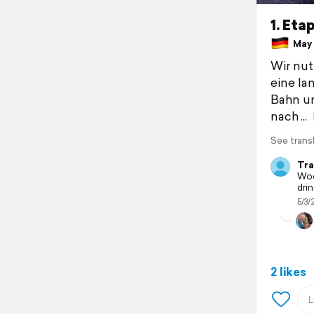
1. Eta
May 1
Wir nut
eine la
Bahn u
nach
See trans
Tra
Woc
dri
5/3/
2 likes