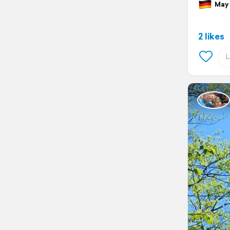
May 1
2 likes