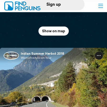
Sign up
Log in
Show on map
Home
Print a book
Indian Summer Herbst 2018
Womofriends-on-tour
Flyover video
Explore
Support