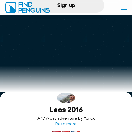
Sign up
Log in
Home
Print a book
Flyover video
Explore
Laos 2016
Support
A 177-day adventure by Yorick
Read more