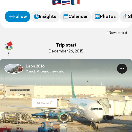
Follow
Insights
Calendar
Photos
S
Newest first
Trip start
December 26, 2015
Laos 2016
Yorick Aroundtheworld