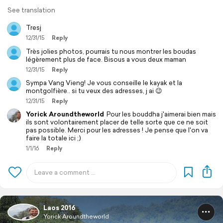
See translation
Tresj
12/31/15
Reply
Très jolies photos, pourrais tu nous montrer les boudas
légèrement plus de face. Bisous a vous deux maman
12/31/15
Reply
Sympa Vang Vieng! Je vous conseille le kayak et la
montgolfière.. si tu veux des adresses, j ai 😉
12/31/15
Reply
Yorick Aroundtheworld
Pour les bouddha j'aimerai bien mais
ils sont volontairement placer de telle sorte que ce ne soit
pas possible. Merci pour les adresses ! Je pense que l'on va
faire la totale ici ;)
1/1/16
Reply
Laos 2016
Yorick Aroundtheworld