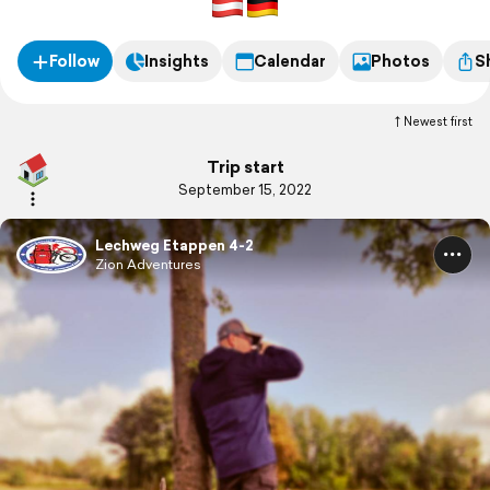
Follow
Insights
Calendar
Photos
S
Newest first
Trip start
September 15, 2022
Lechweg Etappen 4-2
Zion Adventures