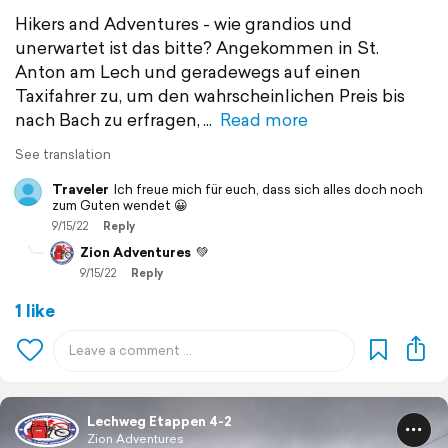
Hikers and Adventures - wie grandios und
unerwartet ist das bitte? Angekommen in St.
Anton am Lech und geradewegs auf einen
Taxifahrer zu, um den wahrscheinlichen Preis bis
nach Bach zu erfragen,
Read more
See translation
Traveler
Ich freue mich für euch, dass sich alles doch noch
zum Guten wendet 😀
9/15/22
Reply
Zion Adventures
💚
9/15/22
Reply
1 like
Lechweg Etappen 4-2
Zion Adventures