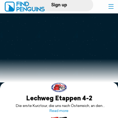
Sign up
Log in
Home
Print a book
Flyover video
Explore
Lechweg Etappen 4-2
Support
Die erste Kurztour, die uns nach Österreich, an den
fantastischen Lechweg führt.
Read more
Leider kein Thru Hike, aber trotzdem unheimlich ergreifend.