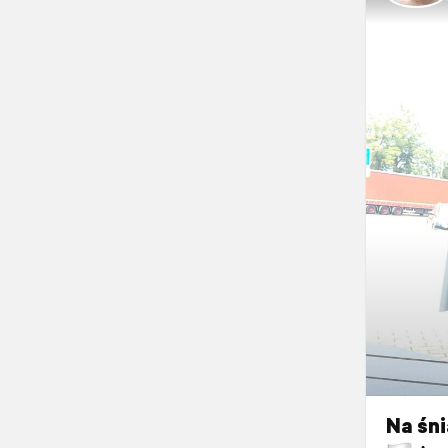
Na śn