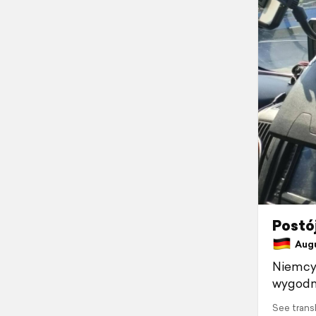
Postój
Augu
Niemcy 
wygodne
See trans