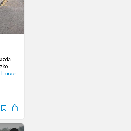
azda.
czko
d more