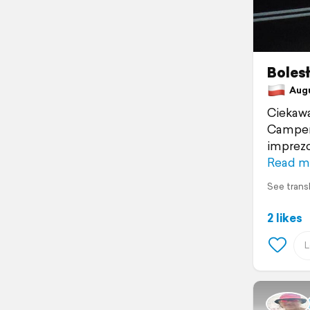
Boles
Augus
Ciekawa
CamperS
imprezo
Read m
See trans
2 likes