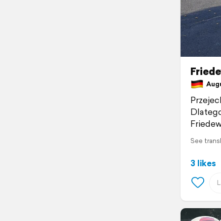
Fried
Augu
Przejec
Dlatego
Friedew
See trans
3 likes