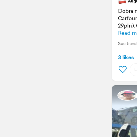
Augus
Dobra m
Carfour
29pln).
Read m
See trans
3 likes