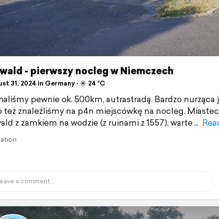
ewald - pierwszy nocleg w Niemczech
st 31, 2024 in Germany ⋅ ☀️ 24 °C
haliśmy pewnie ok. 500km, autrastradą. Bardzo nurząca j
 też znaleźliśmy na p4n miejscówkę na nocleg. Miaste
ald z zamkiem na wodzie (z ruinami z 1557), warte
Rea
lation