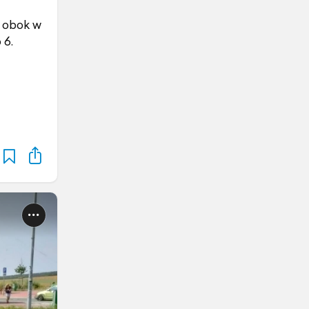
ż obok w
 6.