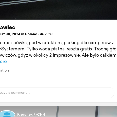
ławiec
t 30, 2024 in Poland ⋅ ☁️ 21 °C
 miejscówka, pod wiaduktem, parking dla camperów z
ystemem. Tylko woda płatna, reszta gratis. Trochę gł
wiczów, gdyż w okolicy 2 imprezownie. Ale było całkiem
ore
lation
Kierunek F-CH-I