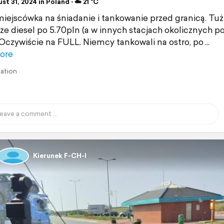
t 31, 2024 in Poland ⋅ ☁️ 21 °C
iejscówka na śniadanie i tankowanie przed granicą. Tu
ze diesel po 5.70pln (a w innych stacjach okolicznych po
 Oczywiście na FULL. Niemcy tankowali na ostro, po
ore
lation
Kierunek F-CH-I