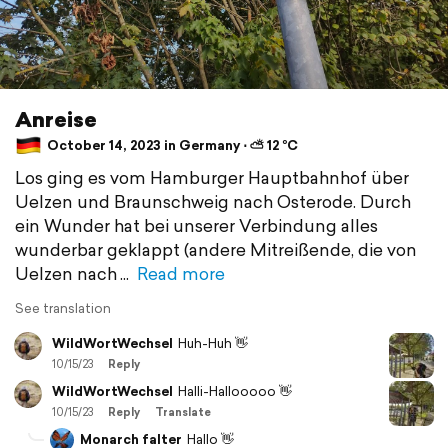
Anreise
October 14, 2023 in Germany ⋅ ⛅ 12 °C
Los ging es vom Hamburger Hauptbahnhof über
Uelzen und Braunschweig nach Osterode. Durch
ein Wunder hat bei unserer Verbindung alles
wunderbar geklappt (andere Mitreißende, die von
Uelzen nach
Read more
See translation
WildWortWechsel
Huh-Huh 👋
10/15/23
Reply
WildWortWechsel
Halli-Hallooooo 👋
10/15/23
Reply
Translate
Monarch falter
Hallo 👋