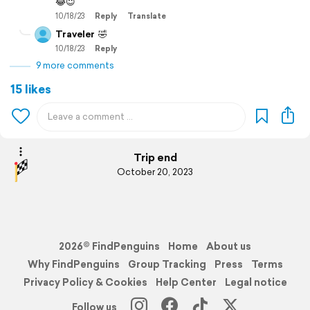
😂😇
10/18/23
Reply
Translate
Traveler
🤣
10/18/23
Reply
9 more comments
15 likes
Trip end
October 20, 2023
2026© FindPenguins
Home
About us
Why FindPenguins
Group Tracking
Press
Terms
Privacy Policy & Cookies
Help Center
Legal notice
Follow us