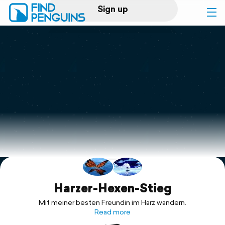
Sign up
Log in
Home
Print a book
Flyover video
Explore
Support
Harzer-Hexen-Stieg
Mit meiner besten Freundin im Harz wandern.
Read more