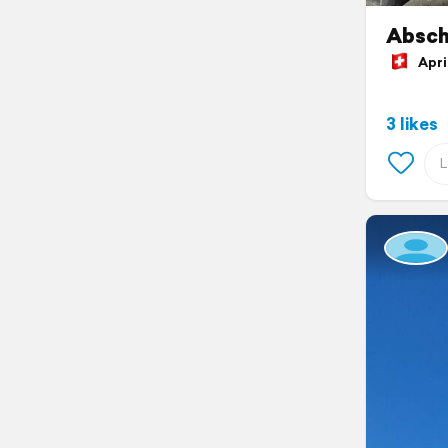
Absch
April
3 likes