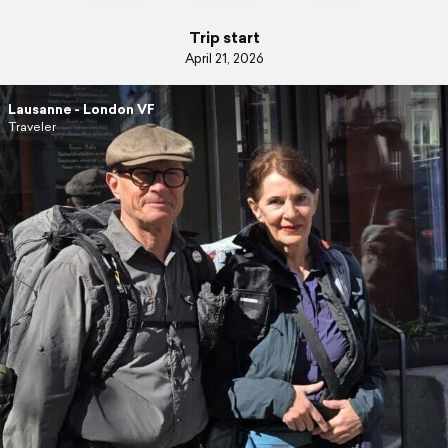
Trip start
April 21, 2026
Lausanne - London VF
Traveler