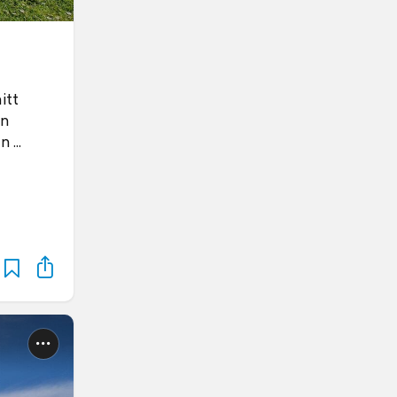
itt
an
un