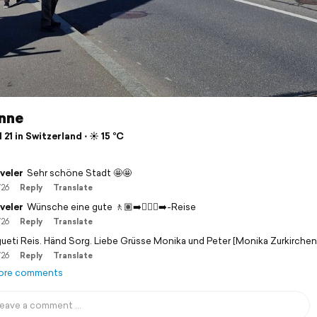
nne
 21 in Switzerland ⋅ ☀️ 15 °C
veler
Sehr schöne Stadt 🤩🤩
/26
Reply
Translate
veler
Wünsche eine gute 🚶🏽‍➡️🚶🏻‍♀️‍➡️-Reise
/26
Reply
Translate
gueti Reis. Händ Sorg. Liebe Grüsse Monika und Peter [Monika Zurkirchen
/26
Reply
Translate
ore comments