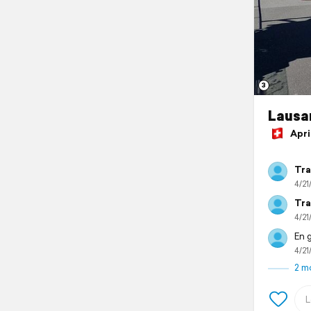
3
Lausa
April
Tra
4/21
Tra
4/21
En 
4/21
2 m