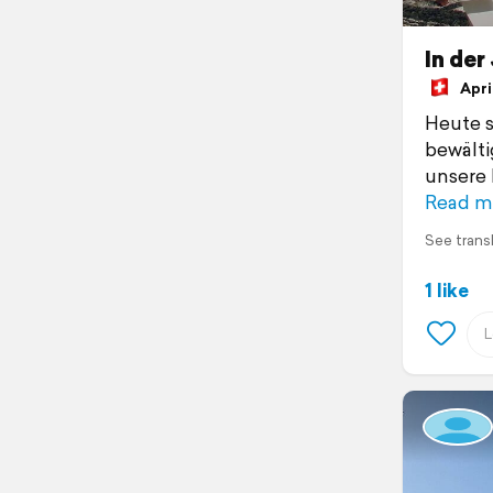
In de
April
Heute s
bewälti
unsere 
Read m
See trans
1 like