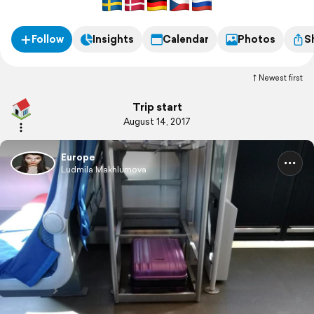
Follow
Insights
Calendar
Photos
S
Newest first
Trip start
August 14, 2017
Europe
Ludmila Makhlumova