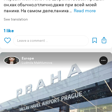
он,как обычно,отлично,даже при всей моей
панике. На самом деле,паника
Read more
See translation
1 like
Europe
Ludmila Makhlumova