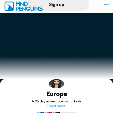
Sign up
Log in
Home
Print a book
Flyover video
Explore
Europe
Support
A 12-day adventure by Ludmila
Read more