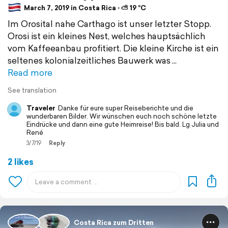
March 7, 2019 in Costa Rica ⋅ ⛅ 19 °C
Im Orosital nahe Carthago ist unser letzter Stopp.
Orosi ist ein kleines Nest, welches hauptsächlich
vom Kaffeeanbau profitiert. Die kleine Kirche ist ein
seltenes kolonialzeitliches Bauwerk was
Read more
See translation
Traveler
Danke für eure super Reiseberichte und die
wunderbaren Bilder. Wir wünschen euch noch schöne letzte
Eindrücke und dann eine gute Heimreise! Bis bald. Lg Julia und
René
3/7/19
Reply
2 likes
Costa Rica zum Dritten