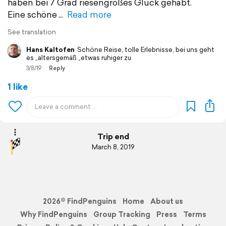
haben bei 7 Grad riesengroßes Glück gehabt.
Eine schöne
Read more
See translation
Hans Kaltofen
Schöne Reise, tolle Erlebnisse, bei uns geht
es „altersgemäß „etwas ruhiger zu
3/8/19
Reply
1 like
Trip end
March 8, 2019
2026© FindPenguins
Home
About us
Why FindPenguins
Group Tracking
Press
Terms