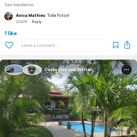
See translation
Anica Mathieu
Tolle Fotos!
2/24/19
Reply
1 like
Costa Rica zum Dritten