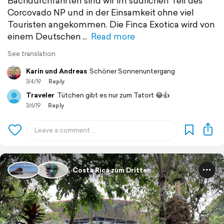
Bachdurchfahrten sind wir im südlichen Teil des
Corcovado NP und in der Einsamkeit ohne viel
Touristen angekommen. Die Finca Exotica wird von
einem Deutschen
Read more
See translation
Karin und Andreas
Schöner Sonnenuntergang
3/4/19
Reply
Traveler
Tütchen gibt es nur zum Tatort 😂👍
3/6/19
Reply
Costa Rica zum Dritten