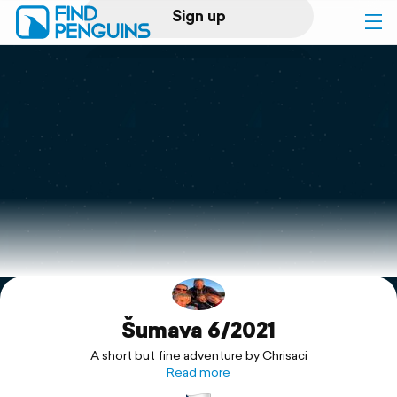
Sign up
Log in
Home
Print a book
Flyover video
Explore
Šumava 6/2021
Support
A short but fine adventure by Chrisaci
Read more