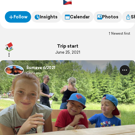
Follow
Insights
Calendar
Photos
S
Newest first
Trip start
June 25, 2021
Šumava 6/2021
Chrisaci