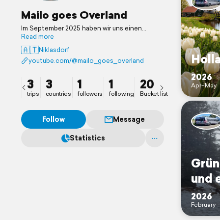
Mailo goes Overland
Im September 2025 haben wir uns einen
MegaMobil 600 Classic gekauft und sind seit
Read more
dieser Zeit mit unserem Golden Retriever
🇦🇹
Niklasdorf
Mailo auf Erkundungsfahrten in Europa
Holl
youtube.com/@mailo_goes_overland?si=t0_J0rXn5wOHloHr
unterwegs!
2026
3
3
1
1
20
Apr–May
trips
countries
followers
following
Bucket list
Follow
Message
Statistics
Grün
und 
2026
February