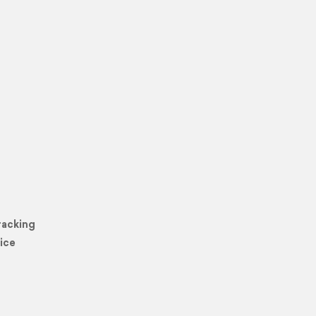
racking
ice