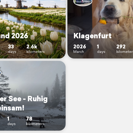
and 2026
Klagenfurt
33
2.6k
2026
1
292
days
kilometers
March
days
kilomete
er See - Ruhig
einsam!
1
78
days
kilometers