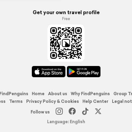
Get your own travel profile
Free
FindPenguins
Home
About us
Why FindPenguins
Group T
ess
Terms
Privacy Policy & Cookies
Help Center
Legal not
Follow us
Language: English