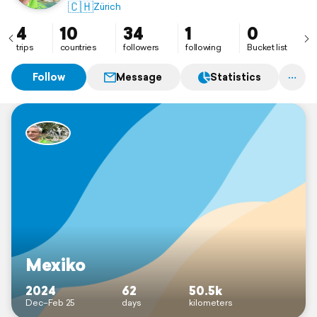
Mühen,
🇨🇭
Zürich
4
10
34
1
0
trips
countries
followers
following
Bucket list
Follow
Message
Statistics
Mexiko
2024
62
50.5k
Dec–Feb 25
days
kilometers