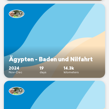
Ägypten - Baden und Nilfahrt
2024
19
14.3k
Nov–Dec
days
kilometers