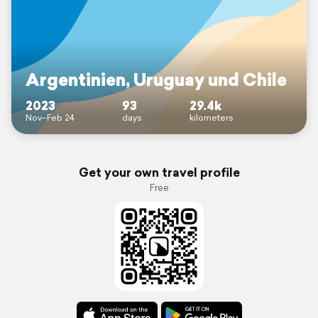
Argentinien, Uruguay und Chile
2023
93
29.4k
Nov–Feb 24
days
kilometers
Get your own travel profile
Free