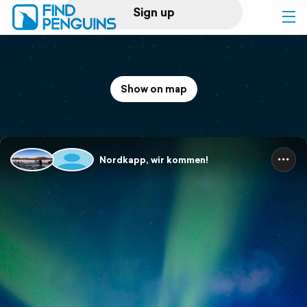
Sign up
Log in
Show on map
Home
Print a book
Nordkapp, wir kommen!
Flyover video
Explore
Support