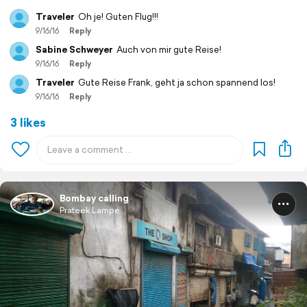
Traveler
Oh je! Guten Flug!!!
9/16/16
Reply
Sabine Schweyer
Auch von mir gute Reise!
9/16/16
Reply
Traveler
Gute Reise Frank, geht ja schon spannend los!
9/16/16
Reply
3 likes
Bombay calling
Prateek Lampe