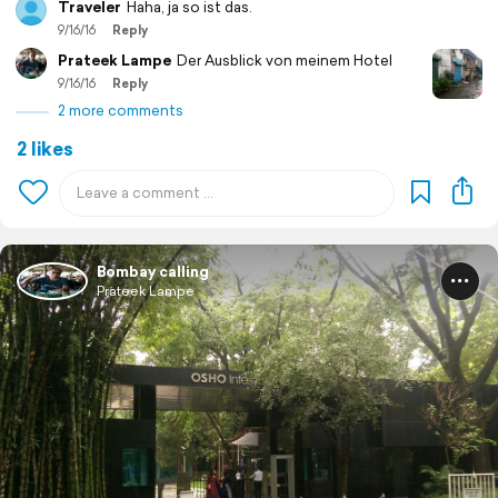
Traveler
Haha, ja so ist das.
9/16/16
Reply
Prateek Lampe
Der Ausblick von meinem Hotel
9/16/16
Reply
2 more comments
2 likes
Bombay calling
Prateek Lampe