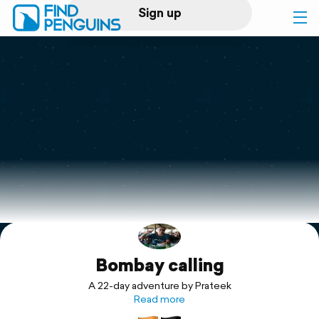
Sign up
Log in
Home
Print a book
Flyover video
Explore
Bombay calling
Support
A 22-day adventure by Prateek
Read more