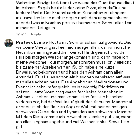
Wahnsinn. Einzigste Alternative waere das Guesthouse direkt
im Ashram. Es gab heute leider keine Pizza, aber dafür eine
leckere Pasta. Das Fruehstueck im Sunderban ist übrigens
inklusive. Ich lasse mich morgen nach dem ungeniessbaren
irgendetwas in Bombay positiv überraschen. Sonst alles fein
in meinem Refugium.
9/17/16
Reply
Prateek Lampe
Heute mit Sonnenschein aufgewacht. Das
welcome Meeting ist fuer mich ausgefallen, da nur indische
Neuankoemmlinge und die Tour auf Hindi gemacht wurde.
Falls bis morgen Westler angekommen sind, dann habe ich
meine welcome Tour morgen, ansonsten muss ich vielleicht
bis zu meiner Abreise warten 😉. Ich habe eine kurze
Einweisung bekommen und habe den Ashram dann allein
erkundet. Es ist alles schon ein bisschen verwirrend auf was
man alles achten muss. Das Angebot an Meditationen und
Events ist sehr umfangreich, es ist wichtig Prioritäten zu
setzen. Heute Vormittag waren fast keine Menschen im
Ashram zu sehen und man kommt sich fast ein bisschen
verloren vor, bei der Weitlaeufigkeit des Ashrams. Manchmal
erinnert mich der Platz an Angkor Wat, mit seinen riesigen
schwarzen Gebäuden und Pyramiden aus schwarzen Marmor.
Mit dem Klima komme ich inzwischen ziemlich gut klar, wenn
ich alles langsam angehe und viel Wasser trinke. Soweit, so
gut!
9/18/16
Reply