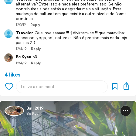
alternativa? Entre isso e nada eles preferem isso. Se não
contribuires ainda estás a degradar mais a situação. Essa
mudança de cultura tem que existir a outro nível e de forma
contínua
12/3/19
Reply
Traveler
Que invejaaaaaa !!! :) divirtam-se !!! que maravilha:
descanso, yoga, sol, natureza. Não é preciso mais nada . bjs
para as 2 :)
12/4/19
Reply
Be Kyan
<3
12/4/19
Reply
4 likes
Bali 2019
Be Kyan