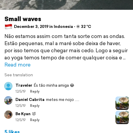
Small waves
December 3, 2019 in Indonesia ⋅ ☀️ 32 °C
Não estamos assim com tanta sorte com as ondas.
Estão pequenas, mal a maré sobe deixa de haver,
por isso temos que chegar mais cedo. Logo a seguir
ao yoga temos tempo de comer qualquer coisa e
Read more
See translation
Traveler
És tão minha amiga 😂
12/5/19
Reply
Daniel Cabrita
metes me nojo .....
12/5/19
Reply
Be Kyan
🤣
12/5/19
Reply
5 likes