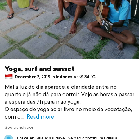
Yoga, surf and sunset
December 2, 2019 in Indonesia ⋅ ☀️ 34 °C
Mal a luz do dia aparece, a claridade entra no
quarto e já não dá para dormir. Vejo as horas a passar
à espera das 7h para ir ao yoga.
O espaço de yoga ao ar livre no meio da vegetação,
com o
Read more
See translation
Traveler
Que ar saudável! Se não contribuires qual a