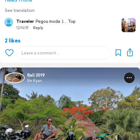
See translation
Traveler
Pegou moda :).... Top
12/14/19
Reply
2 likes
Bali 2019
Be Kyan