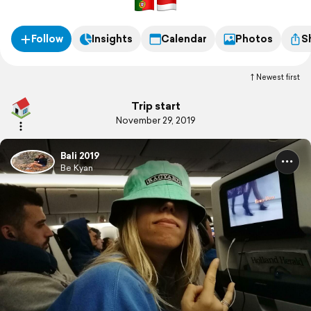
Follow
Insights
Calendar
Photos
S
Newest first
Trip start
November 29, 2019
Bali 2019
Be Kyan