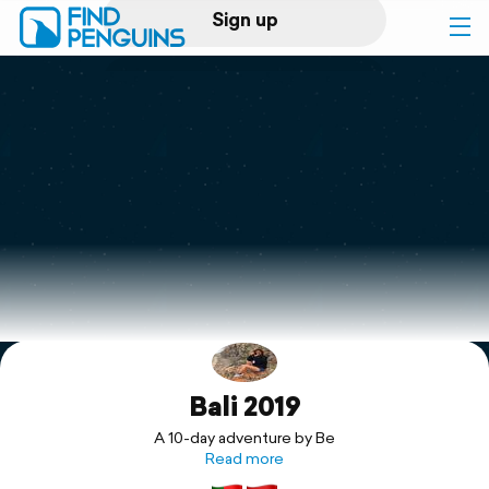
Sign up
Log in
Home
Print a book
Flyover video
Explore
Bali 2019
Support
A 10-day adventure by Be
Read more