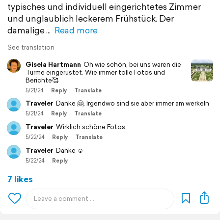
typisches und individuell eingerichtetes Zimmer
und unglaublich leckerem Frühstück. Der
damalige
Read more
See translation
Gisela Hartmann
Oh wie schön, bei uns waren die
Türme eingerüstet. Wie immer tolle Fotos und
Berichte🥰
5/21/24
Reply
Translate
Traveler
Danke 🤗. Irgendwo sind sie aber immer am werkeln
5/21/24
Reply
Translate
Traveler
Wirklich schöne Fotos.
5/22/24
Reply
Translate
Traveler
Danke ☺️
5/22/24
Reply
7 likes