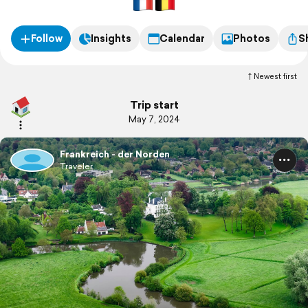
Follow
Insights
Calendar
Photos
S
Newest first
Trip start
May 7, 2024
Frankreich - der Norden
Traveler