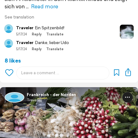
sich von
Read more
See translation
Traveler
Ein Spitzenbild!
5/17/24
Reply
Translate
Traveler
Danke, lieber Udo
5/17/24
Reply
Translate
8 likes
Frankreich - der Norden
Traveler