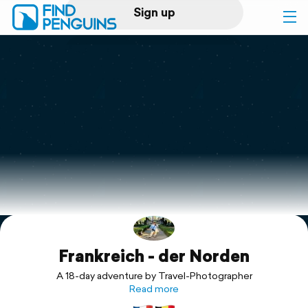
Sign up
Log in
Home
Print a book
Flyover video
Explore
Frankreich - der Norden
Support
A 18-day adventure by Travel-Photographer
Read more