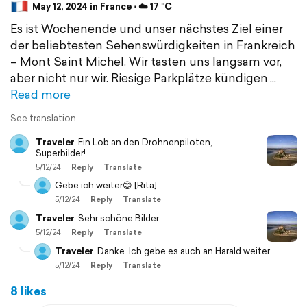
May 12, 2024 in France ⋅ ☁️ 17 °C
Es ist Wochenende und unser nächstes Ziel einer
der beliebtesten Sehenswürdigkeiten in Frankreich
– Mont Saint Michel. Wir tasten uns langsam vor,
aber nicht nur wir. Riesige Parkplätze kündigen
Read more
See translation
Traveler
Ein Lob an den Drohnenpiloten,
Superbilder!
5/12/24
Reply
Translate
Gebe ich weiter😊 [Rita]
5/12/24
Reply
Translate
Traveler
Sehr schöne Bilder
5/12/24
Reply
Translate
Traveler
Danke. Ich gebe es auch an Harald weiter
5/12/24
Reply
Translate
8 likes