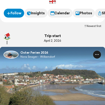
Follow
Insights
Calendar
Photos
S
Newest first
Trip start
April 2, 2026
Oster Ferien 2026
Nora Seager - Wilkendorf