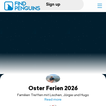
Sign up
Log in
Home
Print a book
Flyover video
Explore
Oster Ferien 2026
Support
Familien Treffen mit Lischen, Jörgie und Hugo
Read more