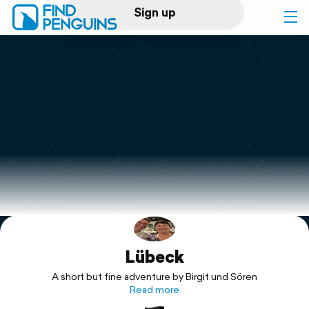
Sign up
Log in
Home
Print a book
Flyover video
Explore
Lübeck
Support
A short but fine adventure by Birgit und Sören
Read more