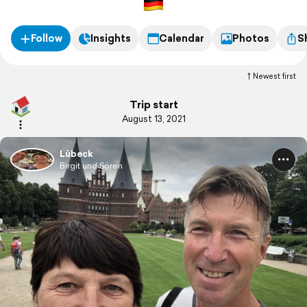
Follow
Insights
Calendar
Photos
S
Newest first
Trip start
August 13, 2021
Lübeck
Birgit und Sören