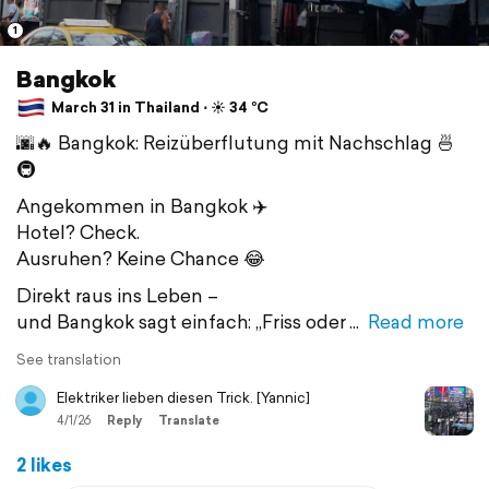
1
Bangkok
March 31 in Thailand ⋅ ☀️ 34 °C
🌆🔥 Bangkok: Reizüberflutung mit Nachschlag 🍜
🚇
Angekommen in Bangkok ✈️
Hotel? Check.
Ausruhen? Keine Chance 😂
Direkt raus ins Leben –
und Bangkok sagt einfach: „Friss oder
Read more
See translation
Elektriker lieben diesen Trick. [Yannic]
4/1/26
Reply
Translate
2 likes