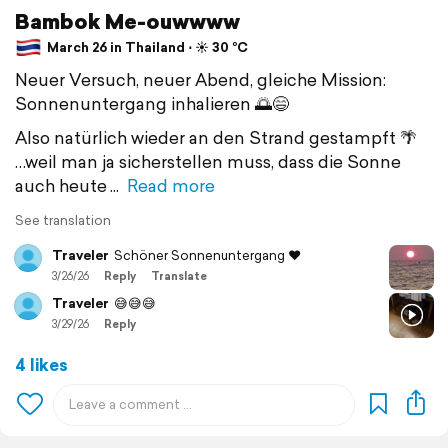
Bambok Me-ouwwww
March 26 in Thailand ⋅ ☀️ 30 °C
Neuer Versuch, neuer Abend, gleiche Mission:
Sonnenuntergang inhalieren 🌅😄
Also natürlich wieder an den Strand gestampft 🌴
…weil man ja sicherstellen muss, dass die Sonne
auch heute
Read more
See translation
Traveler
Schöner Sonnenuntergang ❤️
3/26/26
Reply
Translate
Traveler
😅😅😅
3/29/26
Reply
4 likes