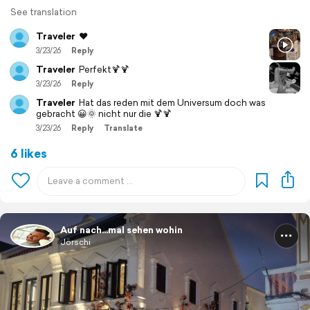
See translation
Traveler
❤️
3/23/26
Reply
Traveler
Perfekt🍹🍹
3/23/26
Reply
Traveler
Hat das reden mit dem Universum doch was
gebracht 😀🌞 nicht nur die 🍹🍹
3/23/26
Reply
Translate
6 likes
Auf nach...mal sehen wohin
Jörschi