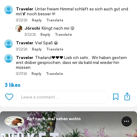
Traveler
Unter freiem Himmel schläft es sich auch gut und
mit🍹 noch besser 🫶
3/22/26
Reply
Translate
Jörschi
Klingt nach mir 😜
3/22/26
Reply
Translate
Traveler
Viel Spaß 😀
3/22/26
Reply
Translate
Traveler
Thailand❤️❤️❤️ Lieb ich sehr... Wir haben gestern
erst drüber gesprochen, dass wir da bald mal wieder hin
müssen
3/27/26
Reply
Translate
3 likes
Auf nach...mal sehen wohin
Jörschi