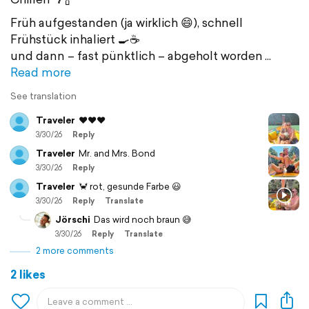
Früh aufgestanden (ja wirklich 😄), schnell
Frühstück inhaliert 🍳☕
und dann – fast pünktlich – abgeholt worden
Read more
See translation
Traveler
❤️❤️❤️
3/30/26
Reply
Traveler
Mr. and Mrs. Bond
3/30/26
Reply
Traveler
🦀 rot, gesunde Farbe 😃
3/30/26
Reply
Translate
Jörschi
Das wird noch braun 😅
3/30/26
Reply
Translate
2 more comments
2 likes