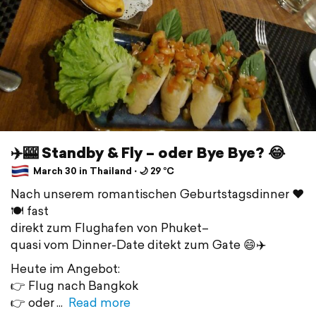
✈️🎰 Standby & Fly – oder Bye Bye? 😂
March 30 in Thailand ⋅ 🌙 29 °C
Nach unserem romantischen Geburtstagsdinner ❤️
🍽️ fast
direkt zum Flughafen von Phuket–
quasi vom Dinner-Date ditekt zum Gate 😄✈️
Heute im Angebot:
👉 Flug nach Bangkok
👉 oder
Read more