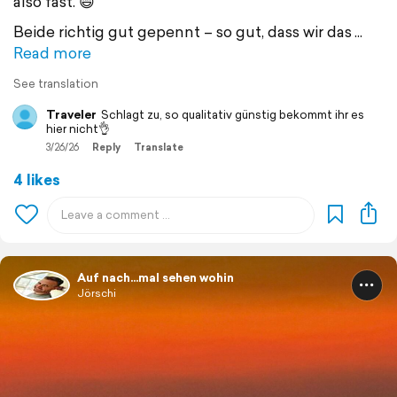
also fast. 😄
Beide richtig gut gepennt – so gut, dass wir das
Read more
See translation
Traveler
Schlagt zu, so qualitativ günstig bekommt ihr es
hier nicht👌
3/26/26
Reply
Translate
4 likes
Auf nach...mal sehen wohin
Jörschi