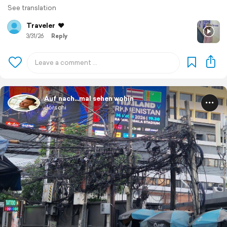
See translation
Traveler
❤️
3/31/26
Reply
Auf nach...mal sehen wohin
Jörschi