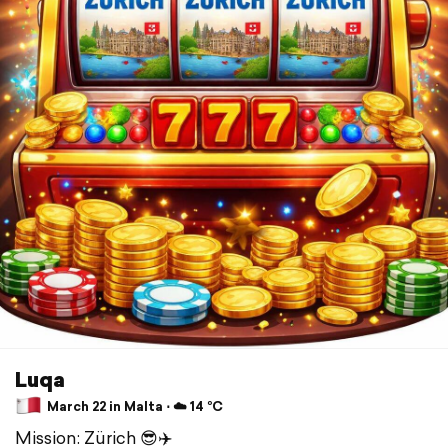
Luqa
March 22 in Malta ⋅ ☁️ 14 °C
Mission: Zürich 😎✈️