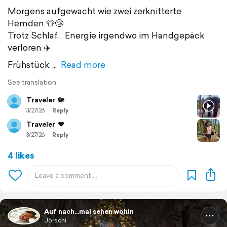
Morgens aufgewacht wie zwei zerknitterte
Hemden 👕😴
Trotz Schlaf… Energie irgendwo im Handgepäck
verloren ✈️
Frühstück:
Read more
See translation
Traveler
🐘
3/27/26
Reply
Traveler
❤️
3/27/26
Reply
4 likes
Auf nach...mal sehen wohin
Jörschi