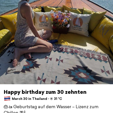
Happy birthday zum 30 zehnten
March 30 in Thailand ⋅ ☀️ 31 °C
🎂🚤 Geburtstag auf dem Wasser – Lizenz zum
Chillen 🌴🍾