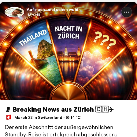
Auf nach...mal sehen wohin
Jörschi
📡 Breaking News aus Zürich 🇨🇭✈️
March 22 in Switzerland ⋅ ☀️ 14 °C
Der erste Abschnitt der außergewöhnlichen
Standby-Reise ist erfolgreich abgeschlossen.✅️