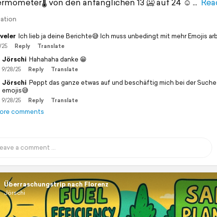
rmometer🌡 von den anfänglichen 13 🥶 auf 24 ☺️
Rea
lation
veler
Ich lieb ja deine Berichte😅 Ich muss unbedingt mit mehr Emojis ar
/25
Reply
Translate
Jörschi
Hahahaha danke 😁
9/28/25
Reply
Translate
Jörschi
Peppt das ganze etwas auf und beschäftig mich bei der Such
emojis😅
9/28/25
Reply
Translate
ore comments
Überraschungstrip nach Florenz
Jörschi