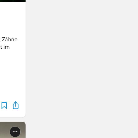
, Zähne
t im