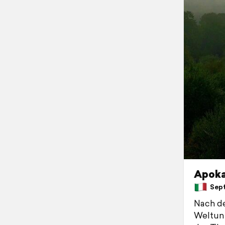
Apoka
Septe
Nach d
Weltunt