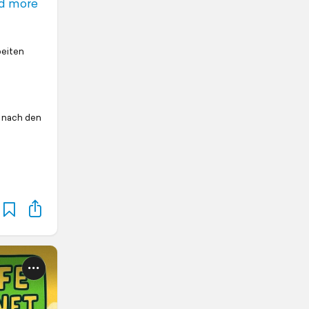
d more
beiten
e nach den