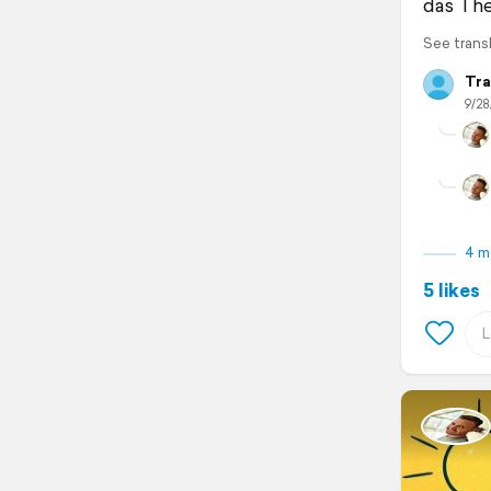
das The
See trans
Tra
9/28
4 m
5 likes