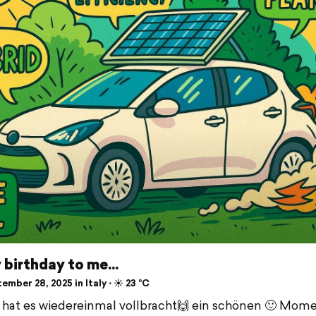
birthday to me...
mber 28, 2025 in Italy ⋅ ☀️ 23 °C
hat es wiedereinmal vollbracht🙌 ein schönen 🙂 Mom