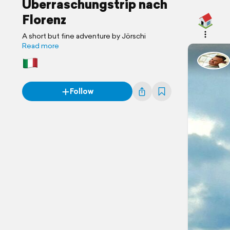
Überraschungstrip nach
Florenz
A short but fine adventure by Jörschi
Read more
Follow