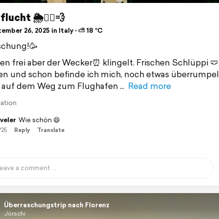
lucht 🌦🏃‍♂️💨
mber 26, 2025 in Italy ⋅ ⛅ 18 °C
schung!🥳
en frei aber der Wecker⏰️ klingelt. Frischen Schlüppi 🩲
en und schon befinde ich mich, noch etwas überrumpel
 auf dem Weg zum Flughafen
Read more
lation
veler
Wie schön 😄
/25
Reply
Translate
Überraschungstrip nach Florenz
Jörschi