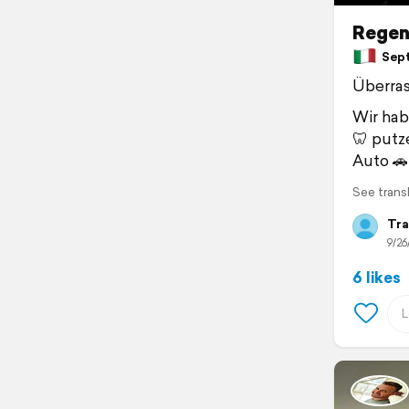
Regenf
Septe
Überra
Wir hab
🦷 putz
Auto 
See trans
Tra
9/26
6 likes