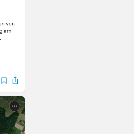
en von
ng am