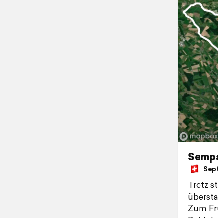
Sempa
Septe
Trotz s
übersta
Zum Frü