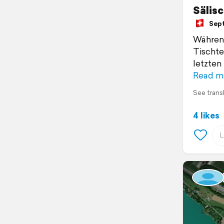
Sälisc
Septe
Während
Tischte
letzten
Read m
See trans
4 likes