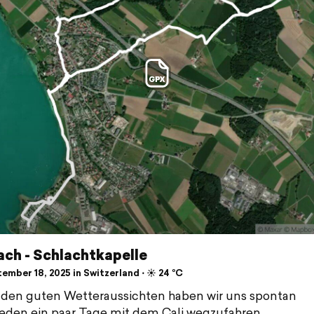
ch - Schlachtkapelle
mber 18, 2025 in Switzerland ⋅ ☀️ 24 °C
den guten Wetteraussichten haben wir uns spontan
eden ein paar Tage mit dem Cali wegzufahren.