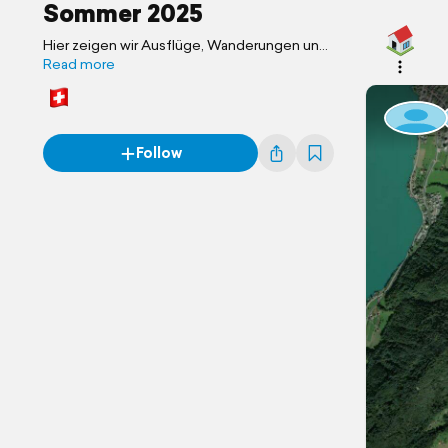
Sommer 2025
Hier zeigen wir Ausflüge, Wanderungen und
Biketouren im Sommer 2025.
Read more
Follow