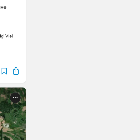
ive
g! Viel