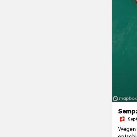
Sempa
Septe
Wegen 
entschi