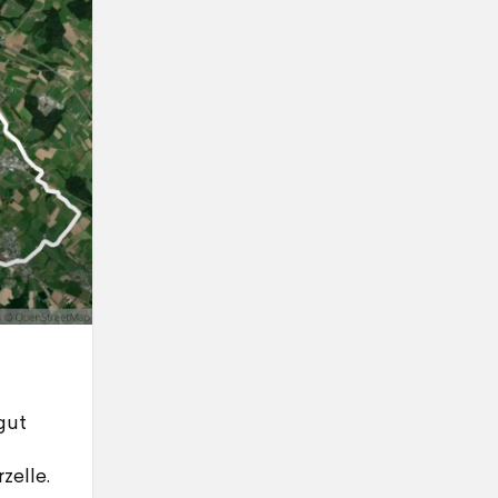
gut
zelle.