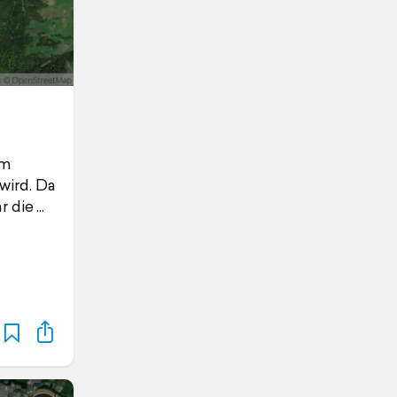
em
wird. Da
r die