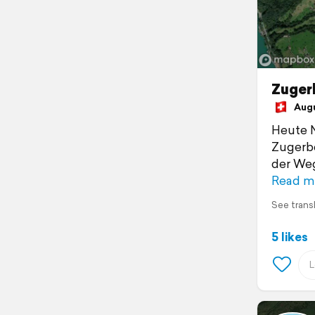
Zuger
Augus
Heute 
Zugerbe
der Weg
Read m
See trans
5 likes