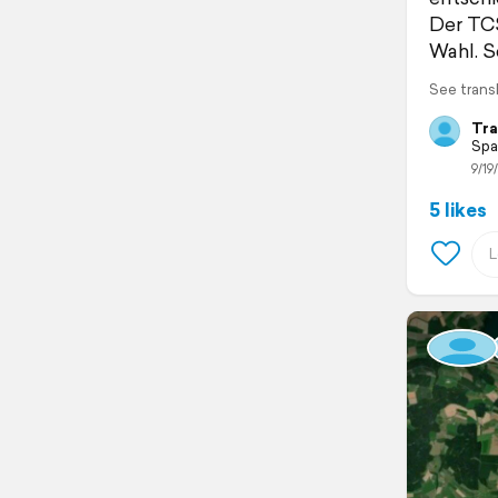
Der TCS
Wahl. S
See trans
Tra
Spa
9/19
5 likes