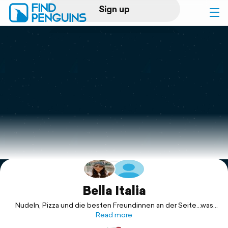
Sign up
Log in
Home
Print a book
Flyover video
Explore
Support
Bella Italia
Nudeln, Pizza und die besten Freundinnen an der Seite…was
will man mehr ♥️
Read more
📍Capri - Amalfi - Positano - Neapel