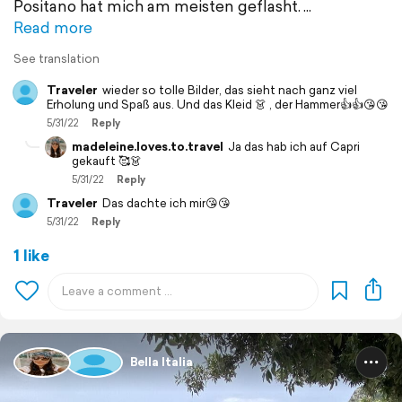
Positano hat mich am meisten geflasht.
Read more
See translation
Traveler
wieder so tolle Bilder, das sieht nach ganz viel
Erholung und Spaß aus. Und das Kleid 👗 , der Hammer👍👍😘😘
5/31/22
Reply
madeleine.loves.to.travel
Ja das hab ich auf Capri
gekauft 🥰👗
5/31/22
Reply
Traveler
Das dachte ich mir😘😘
5/31/22
Reply
1 like
Bella Italia