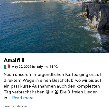
Amalfi ll
May 29, 2022 in Italy ⋅ ☀️ 24 °C
Nach unserem morgendlichen Kaffee ging es auf
direktem Wege in einen Beachclub, wo wir bis auf
ein paar kurze Ausnahmen auch den kompletten
Tag verbracht haben 😁☀️🏖 Die 3. freien Liegen
in
Read more
See translation