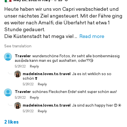
Heute haben wir uns von Capri verabschiedet und
unser nächstes Ziel angesteuert. Mit der Fähre ging
es weiter nach Amalfi, die Überfahrt hat etwa 1
Stunde gedauert.
Die Küstenstadt hat mega viel
Read more
See translation
Traveler
wunderschöne Fotos, ihr seht alle bombenmässig
aus👍da kann man es gut aushalten, oder??😘
5/29/22
Reply
madeleine.loves.to.travel
Ja es ist wirklich so so
schön ❣️
5/29/22
Reply
Traveler
schönes Fleckchen Erde! sieht super schön aus!
5/29/22
Reply
madeleine.loves.to.travel
Ja sind auch happy hier 😍☀️
5/29/22
Reply
2 likes