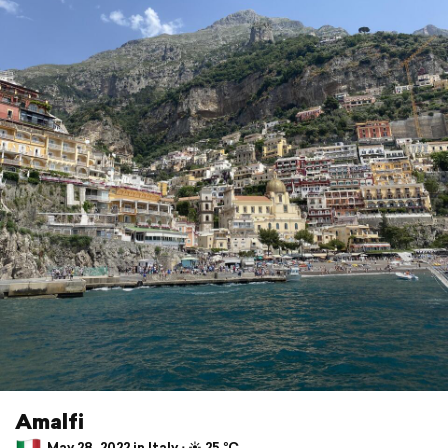
Amalfi
May 28, 2022 in Italy ⋅ ☀️ 25 °C