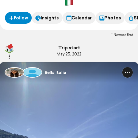
Follow
Insights
Calendar
Photos
S
Newest first
Trip start
May 25, 2022
Bella Italia