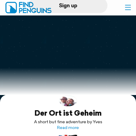
Sign up
Log in
Home
Print a book
Flyover video
Explore
Der Ort ist Geheim
Support
A short but fine adventure by Yves
Read more