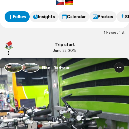
Follow
Insights
Calendar
Photos
S
Newest first
Trip start
June 22, 2015
Elbe - Radtour