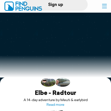
Sign up
Log in
Home
Print a book
Flyover video
Explore
Support
Elbe - Radtour
A 14-day adventure by Meuti & earlybird
Read more