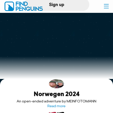
Sign up
Log in
Home
Print a book
Flyover video
Explore
Norwegen 2024
Support
An open-ended adventure by MEINFOTOMANN
Read more