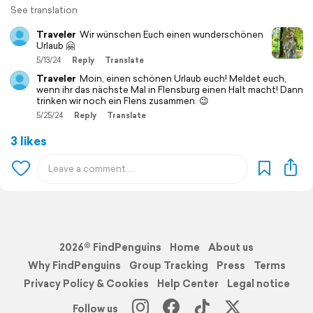
See translation
Traveler
Wir wünschen Euch einen wunderschönen
Urlaub 🤗
5/13/24
Reply
Translate
Traveler
Moin, einen schönen Urlaub euch! Meldet euch,
wenn ihr das nächste Mal in Flensburg einen Halt macht! Dann
trinken wir noch ein Flens zusammen. 😉
5/25/24
Reply
Translate
3 likes
2026© FindPenguins
Home
About us
Why FindPenguins
Group Tracking
Press
Terms
Privacy Policy & Cookies
Help Center
Legal notice
Follow us