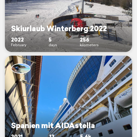
Skiurlaub Winterberg 2022
2022
5
256
February
days
kilometers
Spanien mit AIDAstella
2021
12
5.6k