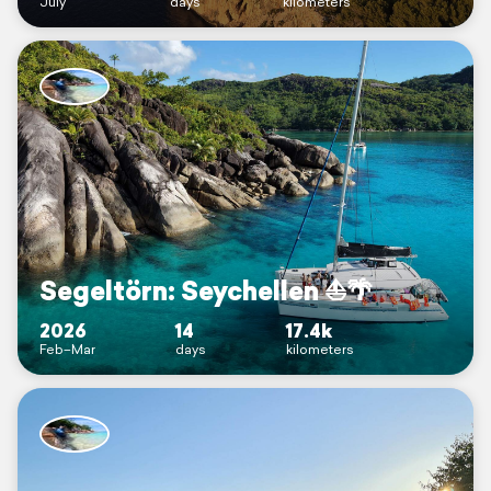
July
days
kilometers
Segeltörn: Seychellen ⛵️🌴
2026
14
17.4k
Feb–Mar
days
kilometers