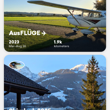
AusFLÜGE ✈️
2023
1.9k
Mar–Aug 26
kilometers