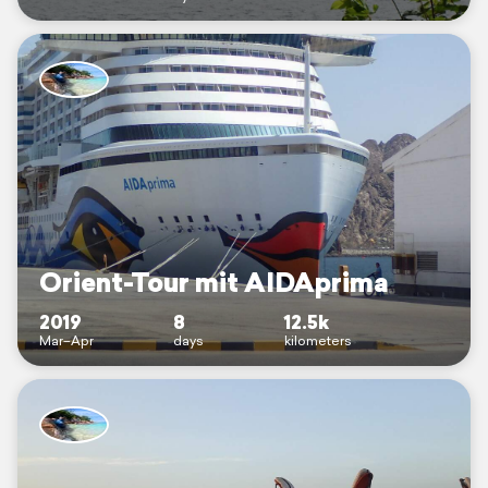
Orient-Tour mit AIDAprima
2019
8
12.5k
Mar–Apr
days
kilometers