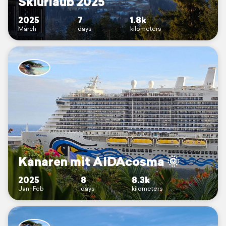
Skiurlaub 2025
2025
7
1.8k
March
days
kilometers
Kanaren mit AIDAcosma 🌞
2025
8
8.3k
Jan–Feb
days
kilometers