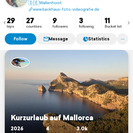
🇩🇪
Wallenhorst
www.backhaus-foto-videografie.de
29
27
9
3
11
trips
countries
followers
following
Bucket list
Follow
Message
Statistics
Kurzurlaub auf Mallorca
2026
4
3.0k