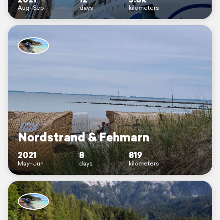
Aug–Sep
days
kilometers
Nordstrand & Fehmarn
2021
8
819
May–Jun
days
kilometers