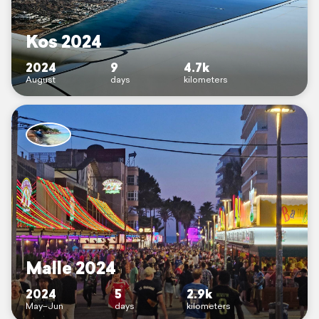
Kos 2024
2024
9
4.7k
August
days
kilometers
Malle 2024
2024
5
2.9k
May–Jun
days
kilometers