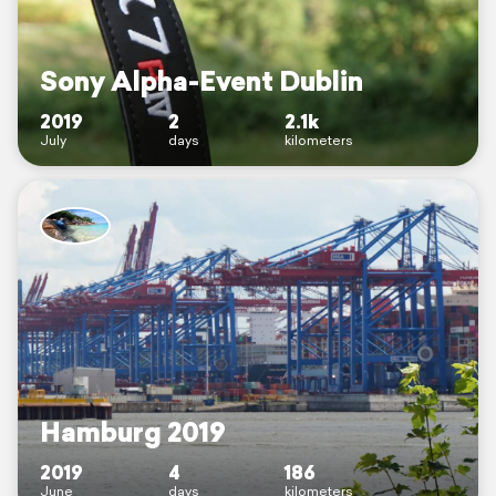
Sony Alpha-Event Dublin
2019
2
2.1k
July
days
kilometers
Hamburg 2019
2019
4
186
June
days
kilometers