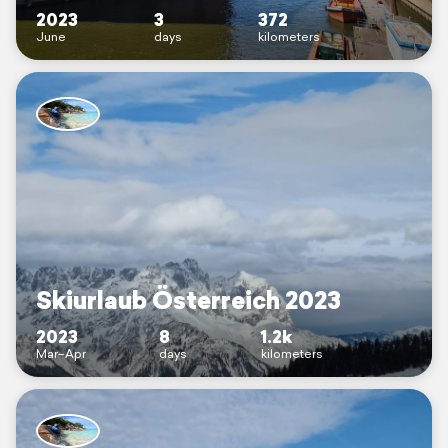
2023
3
372
June
days
kilometers
Skiurlaub Österreich 2023
2023
8
1.2k
Mar–Apr
days
kilometers