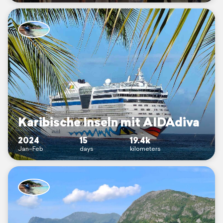
Karibische Inseln mit AIDAdiva
2024
15
19.4k
Jan–Feb
days
kilometers