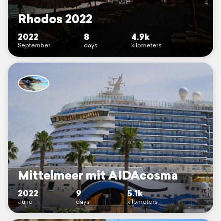
Rhodos 2022
2022
8
4.9k
September
days
kilometers
Mittelmeer mit AIDAcosma
2022
9
5.1k
June
days
kilometers