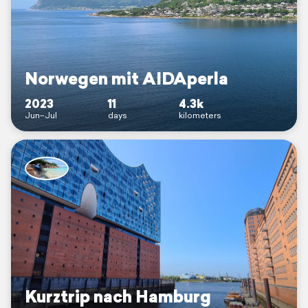
Norwegen mit AIDAperla
2023
11
4.3k
Jun–Jul
days
kilometers
Kurztrip nach Hamburg