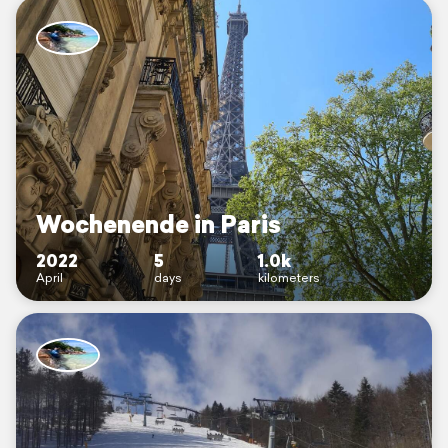
Wochenende in Paris
2022
5
1.0k
April
days
kilometers