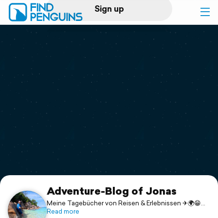
Sign up
Log in
Home
Print a book
Flyover video
Explore
Support
Adventure-Blog of Jonas
Meine Tagebücher von Reisen & Erlebnissen ✈🌍😁
Weitere Fotos unter:
Read more